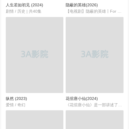
人生若如初见 (2024)
隐蔽的英雄(2026)
北上 (2024)
剧情 / 历史 | 共40集
【电视剧】隐蔽的英雄丨For The Motherland丨【2026】...
167348次播放
童话故事下集 (2024)
166094次播放
余烬之上 (2024)
164612次播放
平凡之路
164279次播放
纵然 (2023)
花倌唐小仙(2024)
大河之水 (2025)
爱情 / 奇幻
《花倌唐小仙》是一部讲述了一个普通女子在逆境中奋起直追、最终获得成功和幸福的励志故事。故事的主角唐小仙（蔡卓宜饰）出生在一个普通家庭，从小就热爱大自然，尤其喜爱在青山绿水间漫步，享受着简单而快乐的生活。尽管家庭条件并不富裕，但唐小仙依然过得十分满足。...
159901次播放