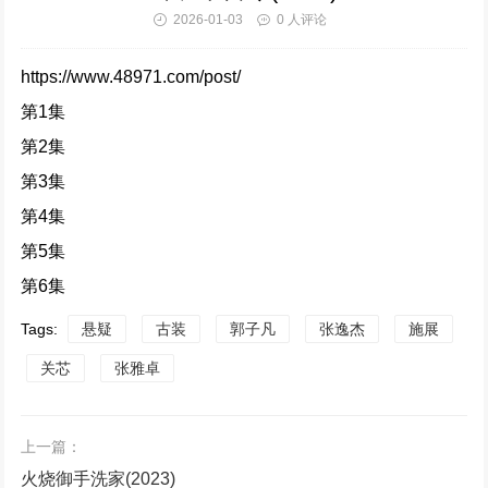
2026-01-03
0 人评论
仙台有树 (2025)
https://www.48971.com/post/
323265次播放
第1集
第2集
惜花芷 (2024)
第3集
320512次播放
第4集
清明上河图密码 (2024)
第5集
310225次播放
第6集
Tags:
悬疑
古装
郭子凡
张逸杰
施展
难哄 (2024)
关芯
张雅卓
294590次播放
执笔 (2024)
上一篇：
291881次播放
火烧御手洗家(2023)