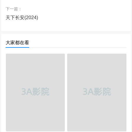
下一篇：
惊弦 (2024)
天下长安(2024)
253547次播放
惊弦
大家都在看
223261次播放
千香引 (2025)
222452次播放
国色芳华 (2025)
191729次播放
边水往事
170350次播放