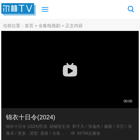
当前位置：
首页
>
全集电视剧
> 正文内容
锦衣十日令(2024)
锦衣十日令 (2024)导演: 胡储玺主演: 郭子凡 / 张逸杰 / 施展 / 关芯 / 张
雅卓 / 更多...类型: 悬疑 / 古装...
84784次播放