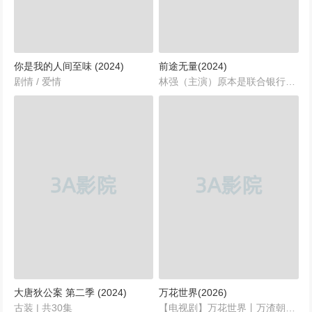
你是我的人间至味 (2024)
前途无量(2024)
剧情 / 爱情
林强（主演）原本是联合银行总行审计部的副主任，以严谨的态度和专业的素养著称。然而，当他拒绝在一笔存在明显风险的贷款文件上签字时，这一行为触怒了上级领导，导致他被下放到业绩垫底的龙源支行担任副行长。与此同时，与林强同期进入银行的好友郑帅也因为此事受到了牵连，一同被贬至龙源支行。...
大唐狄公案 第二季 (2024)
万花世界(2026)
古装 | 共30集
【电视剧】万花世界丨万渣朝凰丨【2026】讲述御姐型女主苏绿夏，绑定女配逆袭系统，世界观设定是快穿世界，有点像无限流吸血鬼，穿越千万小世界执行任务，八位男主八个小世界，有吸血鬼，民国，仙侠，古装，现代等，花式吊打无数渣男绿茶的现世报故事！...