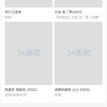
哥们儿老爸
亢奋 第二季(2022)
剧情
【电视剧】亢奋.第二季丨迷醉丨亢奋.第二季.Euphoria.Season.2【2022】中文名: 亢奋.第二季片名: 亢奋 第二季 Euphoria Season 2年代: 2022导演: 萨姆·莱文森编剧: 萨姆·莱文森主演: 赞达亚 / 亨特·莎弗 / 信达·亚当斯 / 卡梅隆·亚历山大 / 茉德·阿帕图 / 更多...类型: 剧情制片国家/地区: 美国语言: 英语首播: 2022-01-09(美国)季数: 123集数: 8单集片长: 60分钟又名: 迷醉 / 狂喜 / 高校十八禁(台)...
我愿意 我願意 (2022)
遗赠的秘密 선산 (2024)
悬疑/惊悚/犯罪
惊悚