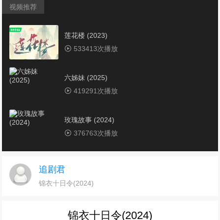
视频推荐
莲花楼 (2023)
533413次播放
六姊妹 (2025)
419291次播放
玫瑰故事 (2024)
376763次播放
城中之城 (2024)
追剧君
353811次播放
锦衣十日令(2024)
电视剧《潜伏者》1-40集全集免费在线观看下载
锦衣十日令(2024)
345322次播放