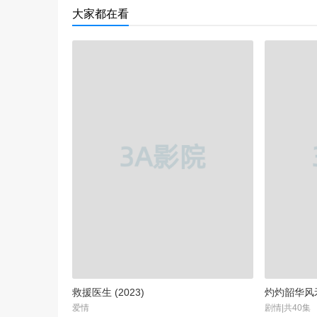
大家都在看
救援医生 (2023)
灼灼韶华风禾起
爱情
剧情|共40集