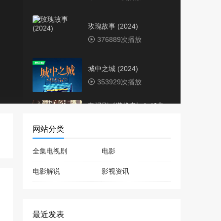
玫瑰故事 (2024)
376889次播放
城中之城 (2024)
353929次播放
电视剧《潜伏者》1-40集
全集免费在线观看下载
网站分类
345444次播放
全集电视剧
电影
仙台有树 (2025)
323387次播放
电影解说
影视资讯
惜花芷 (2024)
320634次播放
最近发表