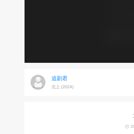
追剧君
北上 (2024)
20