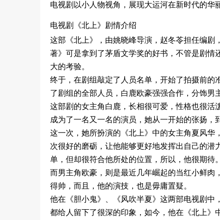
电视剧以小人物视角，展现大运河在新时代的华
电视剧《北上》剧情介绍
这部《北上》，
由姚晓峰导
演
，赵冬苓
担任
编剧
著》
可
是
拿到了
茅盾文学奖的
好书
，不
管
是
剧情
大
的考验
。
终
于，
在
剧组敲定
了
人
员
名单
，开
始了
拍
摄前
的
了
剧组的
全
部人员
，白鹿欧豪强强
合作，
分饰男
这部
剧
的
女主
角
白鹿，
长相很可爱
，
性格
也
很活
成
为
了一
名
又一
名
的
演员
，
她
从
一开始
的
张扬
，
这
一
次
，她所扮演的
《北上》
中
的女主
角
夏风华
次
很好的磨砺
，让
他能够更好地发挥出
自己的
潜
单
，
但却很符合他所处
的
位置，所以
，
他很
期待
而
男主
角
欧豪，
则
是
最近几
年
崛起
的
当红
小
鲜肉
得
帅，
而
且
，他的
演技
，也是毋庸置疑
。
他在
《胆小鬼》
、
《风吹半夏》
这两部电视剧中
都给
人
留下了很深的
印象，
如今，他在
《北上》