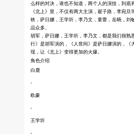
么样
的对
决
，
谁也不知道，
两
个
人
的演技
，
到底
《北上》
里，不仅
有
两大主演，
翟子路
，
李宛旦
铁
，
萨日娜
，
王学圻
，
李乃文
，
童蕾
，
岳旸
，
刘
品众
多。
胡军
，
萨日娜
，
王学圻
，
李乃文
，
都是我们
很熟
行》
是胡军演
的
，
《人世间》
是萨日娜演
的
，
《
现
，让《北上》
变得更加的火
爆。
角色介绍
白鹿
-
欧豪
-
王学圻
-