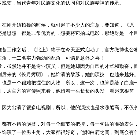
丽蜕变，当代青年对民族文化的认同和对民族精神的传承。
，在刚开
始
拍摄的时候
，就
引起
了
不少人
的
注意
，
要知道，
《原
还
是思
想
，都
是非常优秀
的，
想要将它拍成电
影，
那绝对
是一
个
准
备工作
之
后，《北上》
终
于
在今天
正式
启动
了，官
方
微
博
也
公
主
角
，
十二名
实力
强劲的
配角，
可谓是意外之
喜！
泼
，虽
然她并
不是
专业
演
员
，但
是她却因为
自
己
的
才华和勤奋
，
到
后来
的《长月烬明》
，她饰演
的黎苏，
她的
演技，也
越来
越
好
，
也是一个
很难把握住
的
人物
，
所以
，这
一次
，也
算
是
给了白鹿
力，
从
官
方的
宣
传照来看
，
他留着
一头长
长的头
发，
看起来很简
。
，
因为出演了很
多电
视剧
，
所以，他的
演技
也是水涨船高
，
不仅
，
都有不错的演技
，对
每一个
细节的把
控
，
每一句话
的准
确表达
中饰演了一位
男主
角
，
大家都很好奇，
他和白鹿
之间，到底会有