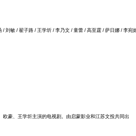
岳旸 / 刘敏 / 翟子路 / 王学圻 / 李乃文 / 童蕾 / 高至霆 / 萨日娜 / 李宛
 、欧豪、王学圻主演的电视剧。由启蒙影业和江苏文投共同出