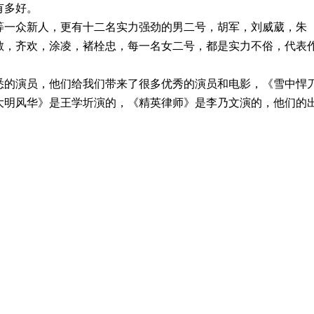
有多好
。
等
一众新人
，更有
十二名
实力
强劲
的
男二号
，胡军
，
刘威葳
，
朱
敏
，
齐欢
，
涂凌
，
褚栓忠，
每一名女二号，
都是实力
不俗
，代表
悉
的
演员
，
他们给
我们
带来
了
很
多
优秀
的
演员和电影
，《雪中悍
大明风华》
是王学圻演
的
，
《精英律师》是
李乃文演
的，他们的