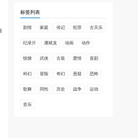
千香引 (2025)
标签列表
222484次播放
剧情
家庭
传记
犯罪
古天乐
妲
国色芳华 (2025)
191729次播放
纪录片
潘斌龙
动画
动作
惊悚
武侠
古装
爱情
喜剧
边水往事
170352次播放
科幻
冒险
奇幻
悬疑
恐怖
北上 (2024)
歌舞
同性
历史
战争
运动
167350次播放
音乐
童话故事下集 (2024)
166094次播放
余烬之上 (2024)