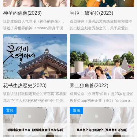
神圣的偶像(2023)
宝拉！黛宝拉(2023)
该剧改编自人气网漫《神圣的偶像》，
该剧讲述了最强恋爱教练黛博拉和魔性
讲述了异世界的神Lembrary附身于现世
的出版企划者秀赫之间，关于恋爱的一
的无名爱豆禹延宇身体后发生的幻想罗
切故事。...
曼史电视剧。...
花书生热恋史(2023)
乘上独角兽(2022)
该剧讲述打破固定观念的寄宿房“客栈梨
成川佐奈（永野芽郁 饰）是23岁创业的
花园”的主人和怀抱秘密的寄宿生们去寻
教育类app初创企业（※1）“dream po
找13年前被废的世孙李雪时发生的故
ny”的CEO。虽然有些鲁莽，但每天都
置顶
置顶
事，标榜“爽快放肆推理密切罗曼史”。
在为10年内成为独角兽企业（※2）、
辛睿恩饰演女主角尹端午，经营“客栈梨
让全世界的人都能利用这一事业而奋
花园”给来参加科举考试的书生们休息的
斗。虽然刚成立的时候增长很快，但是
人物。姜勋、金基海、厉云 饰演书生三
一直没有推出新的服务，到了成立的第