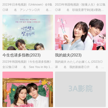
2023年日本电视剧《Unknown》全9集
2023年韩国电视剧《较量人生》全12集
◎译 名 アンノウン◎片 名
◎译 名 职场竞赛守则(港)/赛跑◎
Unknown◎年 代 2023◎产
片 名 레이스 ◎年 代 2023
地 日本◎类 别 剧情/爱情...
◎产 地 韩国◎类 别 剧情/爱
情...
今生也请多指教(2023)
我的媳夫(2023)
2023年韩国电视剧《今生也请多指教》
我的媳夫 わたしのお嫁くん (2023)◎
全12集◎译 名 See You in My 19t
译 名 我的新娘君◎片 名 わ
h Life◎片 名 이번 생도 잘 부탁해
たしのお嫁くん◎年 代 2023◎
◎年 代 2023◎产 地 韩国...
产 地 日本◎类 别 喜剧/爱
情...