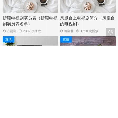
人帮。...
三年，销售额和技术都陷入了困境，每
天都很焦虑。在私人生活中也每天以工
作为第一优先，对于恋爱毫不在意。共
折腰电视剧演员表（折腰电视
凤凰台上电视剧简介（凤凰台
同创立者须崎功（杉野遥亮 饰）暗恋
剧演员表名单）
的电视剧）
她，她却完全没有察觉…。...
追剧君
2382 次播放
追剧君
1658 次播放
置顶
置顶
赴山海电视剧简介（山海电视
子夜归电视剧剧情（连续剧子
剧演员表）
夜剧情介绍）
追剧君
1290 次播放
追剧君
1734 次播放
置顶
置顶