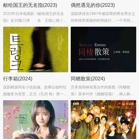
献给国王的无名指(2023)
偶然遇见的你(2023)
2023年日本电视剧《献给国王的无名
该剧讲述在1987年被囚禁的两名男女之
指》全10集◎译 名 王様に捧ぐ薬
间奇怪而美丽的时间旅行，一个寻找过
指◎片 名 献给国王的无名指◎
去连环杀人真相的男人和一个想要阻止
年 代 2023◎产 地 日本◎
爸爸妈妈结婚的女人相互意识到目标连
类 别 剧情/喜剧/爱情...
接在一起的故事。...
行李箱(2024)
同栖散策(2024)
该剧根据同名小说改编。故事以临时结
言承旭與林依晨合作的新戲《同棲散
婚服务为背景，正元（孔刘 饰）第一次
策》原本叫作《婚姻現場》，兩人飾演
婚姻失败后通过临时结婚服务认识了第
一對結婚10年的高知識分子夫妻，戲中
二任妻子仁智（徐玄振 饰），而正元则
隨著時間過去，他倆相處已流於形式而
是仁智通过该项服务遇到的第五任丈
且性生活一成不變，諸多問題使得兩人
夫，两人的关系随着湖中的后备箱被发
決定改變。...
现而产生动摇……...