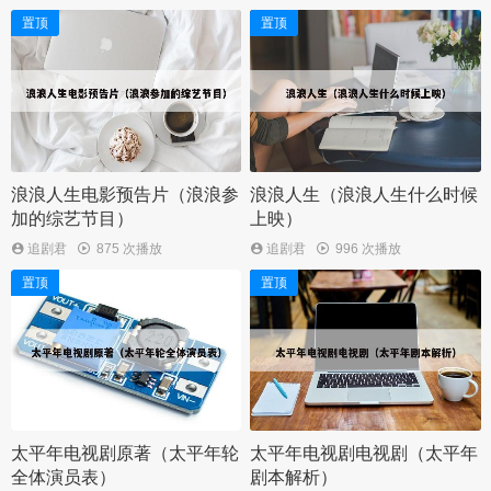
置顶
置顶
浪浪人生电影预告片（浪浪参
浪浪人生（浪浪人生什么时候
加的综艺节目）
上映）
追剧君
875 次播放
追剧君
996 次播放
置顶
置顶
太平年电视剧原著（太平年轮
太平年电视剧电视剧（太平年
全体演员表）
剧本解析）