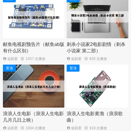
献鱼电视剧预告片（献鱼ab版
刺杀小说家2电影剧情（刺杀
有什么区别）
小说家 第二部）
追剧君
1057 次播放
追剧君
835 次播放
置顶
置顶
浪浪人生电影（浪浪人生电影
浪浪人生电影黄渤（浪浪歌
几月几日上映）
曲）
追剧君
1004 次播放
追剧君
918 次播放