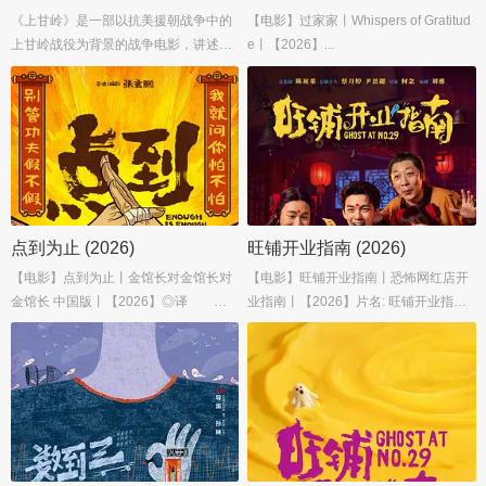
《上甘岭》是一部以抗美援朝战争中的
【电影】过家家丨Whispers of Gratitud
上甘岭战役为背景的战争电影，讲述了
e丨【2026】...
1952年志愿军在上甘岭地区面对“联合
国军”猛烈攻势时，展现出的英勇与坚
毅，最终取得胜利的故事。...
点到为止 (2026)
旺铺开业指南 (2026)
【电影】点到为止丨金馆长对金馆长对
【电影】旺铺开业指南丨恐怖网红店开
金馆长 中国版丨【2026】◎译
业指南丨【2026】片名: 旺铺开业指南
名 点到为止 / 金馆长对金馆长对金馆
年代: 2026导演: 何念编剧: 刘雅主演: 吴
长 中国版 / Enough Is Enough◎年
磊 / 王皓 / 张子贤 / 李嘉琦 / 潘斌龙 / 更
代 2026...
多......