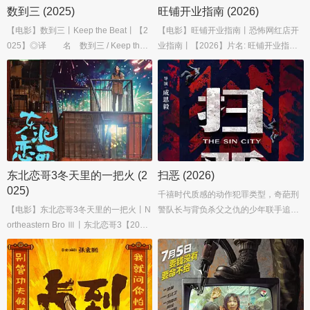
数到三 (2025)
旺铺开业指南 (2026)
【电影】数到三丨Keep the Beat丨【2
【电影】旺铺开业指南丨恐怖网红店开
025】◎译 名 数到三 / Keep the B
业指南丨【2026】片名: 旺铺开业指南
eat◎年 代 2025◎产 地 中
年代: 2026导演: 何念编剧: 刘雅主演: 吴
国大陆◎类 别 剧情...
磊 / 王皓 / 张子贤 / 李嘉琦 / 潘斌龙 / 更
多......
东北恋哥3冬天里的一把火 (2
扫恶 (2026)
025)
千禧时代质感的动作犯罪类型，奇葩刑
【电影】东北恋哥3冬天里的一把火丨N
警队长与背负杀父之仇的少年联手追缉
ortheastern Bro Ⅲ丨东北恋哥3【202
重出江湖的杀人劫车团伙，刺激爽感中
5】...
不乏社会思考和感动。...