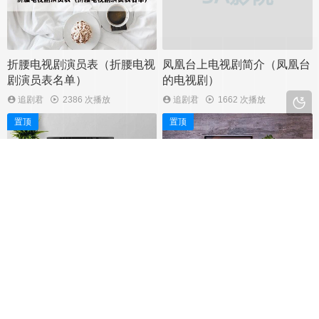
现出一段关于梦想、初心和误会的爆笑
通过丰富的人物关系和真实的生活场
故事。作为一部具有高度娱乐性的影
景，深刻反映了现代家庭在面对误解与
片，《点到为止》不仅带给观众不断的
疏离时的困惑与坚守。...
欢笑，更深层次地探讨了当下社会对于
折腰电视剧演员表（折腰电视
凤凰台上电视剧简介（凤凰台
成功与认知的多样思考。...
剧演员表名单）
的电视剧）
追剧君
2386 次播放
追剧君
1662 次播放
置顶
置顶
赴山海电视剧简介（山海电视
子夜归电视剧剧情（连续剧子
剧演员表）
夜剧情介绍）
追剧君
1294 次播放
追剧君
1738 次播放
置顶
置顶