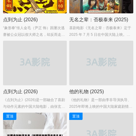
点到为止 (2026)
无名之辈：否极泰来 (2025)
“象形拳”传人金毛（尹正 饰）因屡次逃
喜剧电影《无名之辈：否极泰来》定于
赛被公众冠以假大师之名，却反而走
2025 年 7 月 5 日在中国大陆上映。剧
红，也因此被资本选中，返乡打造功夫
情简介：影片讲述了在曼谷街头大闹分
小镇。期间金毛和“忍术馆”馆长崇洋
手的 “渣男” 陈三金（章宇 饰）与 “狠女”
（黄才伦 饰）、“金武门”掌门传武（张
薛芳梅（任素汐 饰），意外卷入一场犯
一鸣 饰）三人爆笑出招，套路彼此。并
罪集团的绑架活动。二人成为人质中的
通过一系列看似荒诞却颇有逻辑的操作
“出头鸟”、绑匪的 “眼中钉”，在面临生
使得功夫小镇大受好评。然而随着评选
存还是毁灭的选择时，尽显 “渣男”“狠
的日益临近，事情的真相却另有隐
女” 本性，而这场意外背后还暗藏着更
情…… 影片改编自韩国电影《金馆长对
大危机，他们将在异国他乡反抗命运，
点到为止 (2026)
他的礼物 (2025)
金馆长对金馆长》。...
寻找生机。...
《点到为止》(2026)是一部融合了喜剧
《他的礼物》是一部由李非导演执导、
与动作元素的中国大陆电影，由张玄鹏
2025年即将上映的中国大陆家庭剧情佳
导演执导，梁超、张玄鹏和石磊担任编
作。这部影片以家庭为核心，融合温
置顶
置顶
剧。影片集合了尹正、黄才伦、张一
情、幽默与感动，用细腻的笔触展现了
鸣、潘斌龙、梁超等众多实力派演员，
一次意料之外的家庭重聚，讲述了一段
通过幽默的表演和精彩的动作场面，呈
关于爱、信任与成长的感人故事。全剧