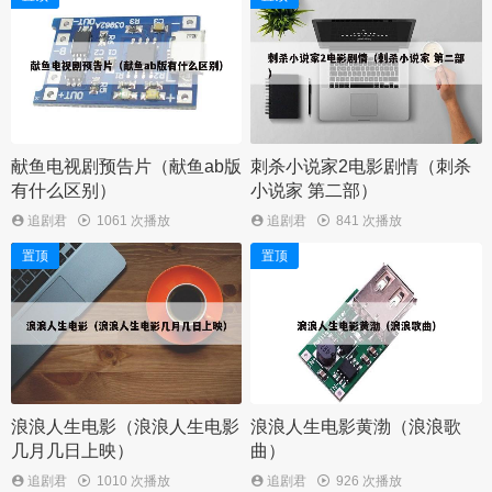
献鱼电视剧预告片（献鱼ab版
刺杀小说家2电影剧情（刺杀
有什么区别）
小说家 第二部）
追剧君
1061 次播放
追剧君
841 次播放
置顶
置顶
浪浪人生电影（浪浪人生电影
浪浪人生电影黄渤（浪浪歌
几月几日上映）
曲）
追剧君
1010 次播放
追剧君
926 次播放