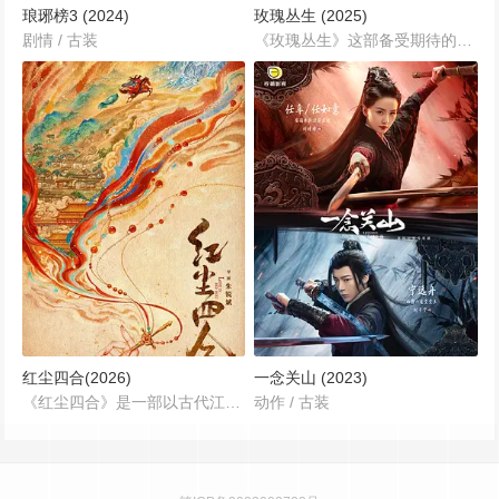
琅琊榜3 (2024)
玫瑰丛生 (2025)
剧情 / 古装
《玫瑰丛生》这部备受期待的都市爱情剧，改编自宫缘乾的同名漫画，由杨磊担任总导演，王子文、刘宇宁领衔主演，高伟光、蒋欣、明道等实力演员倾情加盟，为观众们编织出了一段充满浪漫与波折的爱情故事。...
红尘四合(2026)
一念关山 (2023)
《红尘四合》是一部以古代江湖纷争为背景的剧情大片，讲述了在动荡的朝代背景下，几位主人公在复杂局势中成长、奋战、寻求真情的精彩故事。由朱锐斌执导、秦雯编剧，汇聚王星越与徐若晗两位实力派演员的倾情演绎，这部剧集计划于2026年首播，共有36集，每集45分钟，旨在再现一个充满阴谋与正义交织的宏大舞台。...
动作 / 古装