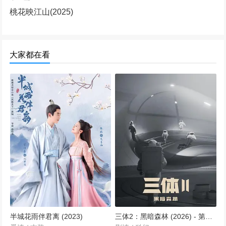
292213次播放
桃花映江山(2025)
惊弦 (2024)
253577次播放
大家都在看
惊弦
223263次播放
千香引 (2025)
222524次播放
国色芳华 (2025)
191731次播放
边水往事
半城花雨伴君离 (2023)
三体2：黑暗森林 (2026) - 第1集