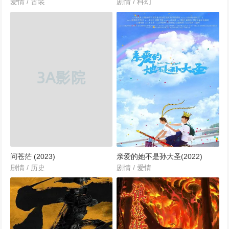
爱情 / 古装
剧情 / 科幻
170352次播放
北上 (2024)
167354次播放
童话故事下集 (2024)
166098次播放
余烬之上 (2024)
164616次播放
问苍茫 (2023)
亲爱的她不是孙大圣(2022)
平凡之路
剧情 / 历史
剧情 / 爱情
164281次播放
大河之水 (2025)
159918次播放