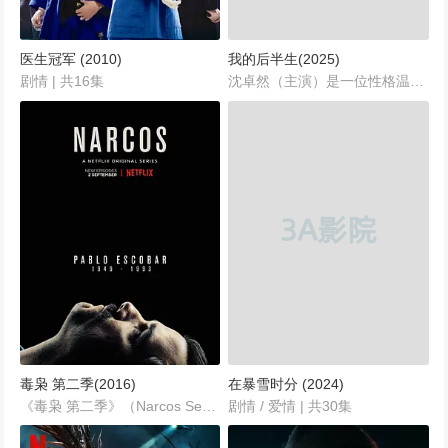
医生冠军 (2010)
我的后半生(2025)
剧情 | 共16集
沈卓然（主演）是一位性格温和、学识渊博的退休文学系教授，他的家庭生活原本十分幸福美满，拥有一对儿女和可爱的孙子。然而，妻子的离世给他的生活带来了巨大的变化。在朋友们的鼓励下，沈卓然决定开启一段新的生活篇章，勇敢地踏上了相亲之路。...
毒枭 第二季(2016)
在暴雪时分 (2024)
《毒枭 第二季》（Narcos Season 2）是Netflix出品的犯罪传记剧集，于2016年9月2日首播，共10集，每集约50分钟。本季继续由瓦格纳·马拉、佩德罗·帕斯卡和波伊德·霍布鲁克领衔主演，讲述哥伦比亚大毒枭巴勃罗·埃斯科瓦尔在逃亡生涯中的最后岁月以及麦德林集团的衰落过程。...
剧情 / 爱情 | 共30集