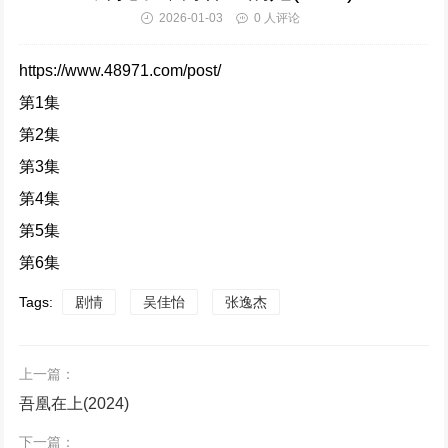
电视剧《潜伏者》1-40集全集免费在线观看下载
2026-01-03
0 人评论
345652次播放
https://www.48971.com/post/
仙台有树 (2025)
第1集
323599次播放
第2集
第3集
惜花芷 (2024)
第4集
320844次播放
第5集
第6集
清明上河图密码 (2024)
310551次播放
Tags:
剧情
吴佳怡
张逸杰
难哄 (2024)
上一篇：
294922次播放
吾凰在上(2024)
下一篇：
执笔 (2024)