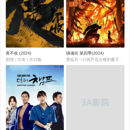
夜不收 (2024)
镇魂街 第四季(2024)
剧情 / 古装 | 共18集
曹焱兵一行因芦花古楼的覆灭被皇甫龙斗领导的天罡龙棋将栽赃嫁祸，全员受到灵域的通缉，在经过“天武街”和“风雷街”时，他们分别遭遇了王国组织的第三骑士红莲与第十骑士凯米拉。其后，曹焱兵为探寻母亲下落，故意被缉拿至由群英殿镇守的死牢“千机黑刹”。而其伙伴们为救曹焱兵，在多方驰援下，各方势力齐聚群英殿，展开了一场精彩绝伦的群英荟萃之战。...