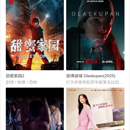
甜蜜家园2
玻璃谜城 Glaskupan(2025)
剧情 / 惊悚 / 恐怖
行为学家和犯罪学家莱吉拉回到瑞典一个人口稀少的小社区。她对这个地方有着矛盾的感情：当她还是个小女孩时，在这个小镇的某个地方，一名身份不明的犯罪者将她扣为人质。但这也是她最终定居的地方，与她作伴的是已退休的前警官瓦尔特。莱吉拉回来后，没过多久，就有一个女孩消失了。当瓦尔特和莱吉拉深入调查这起失踪事件时，她也被迫应对自己黑暗的过往 — 这是她长期以来不愿提及的一段人生。随着时间的流逝，原来全村人都背负着秘密。历史会不会重演？...