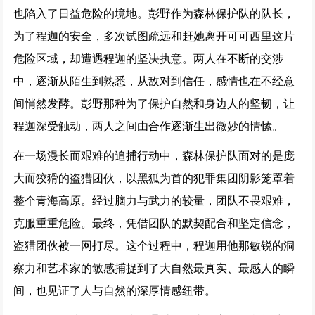
也陷入了日益危险的境地。彭野作为森林保护队的队长，
为了程迦的安全，多次试图疏远和赶她离开可可西里这片
危险区域，却遭遇程迦的坚决执意。两人在不断的交涉
中，逐渐从陌生到熟悉，从敌对到信任，感情也在不经意
间悄然发酵。彭野那种为了保护自然和身边人的坚韧，让
程迦深受触动，两人之间由合作逐渐生出微妙的情愫。
在一场漫长而艰难的追捕行动中，森林保护队面对的是庞
大而狡猾的盗猎团伙，以黑狐为首的犯罪集团阴影笼罩着
整个青海高原。经过脑力与武力的较量，团队不畏艰难，
克服重重危险。最终，凭借团队的默契配合和坚定信念，
盗猎团伙被一网打尽。这个过程中，程迦用他那敏锐的洞
察力和艺术家的敏感捕捉到了大自然最真实、最感人的瞬
间，也见证了人与自然的深厚情感纽带。