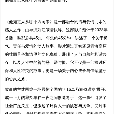
他知道风从哪个方向来的剧情简介:
边水往事
170352次播放
《他知道风从哪个方向来》是一部融合剧情与爱情元素的
感人之作，由导演刘江倾情执导。这部影片预计于2028年
北上 (2024)
首播，整部剧共45集，每集约45分钟，讲述了一个关于勇
167350次播放
气、责任与爱情的动人故事。影片通过真实还原青海高原
的壮丽景色和浓厚的文化底蕴，展现了人与自然的和谐共
童话故事下集 (2024)
166094次播放
存，以及人性中的善与恶、爱与恨。它不仅是一部探讨环
保和人性冲突的故事，更是一场关于内心成长与信念坚守
余烬之上 (2024)
的心灵之旅。
164614次播放
故事的主线围绕一场震惊全国的“7.16卓乃湖盗猎案”展开。
成千上万的藏羚羊在一夜之间惨遭毒手，这一事件引发了
平凡之路
164279次播放
社会广泛关注，也激起了环保人士的愤怒与抗争。受到事
件的牵动，摄影师程迦应青海省公安厅之邀，来到青海的