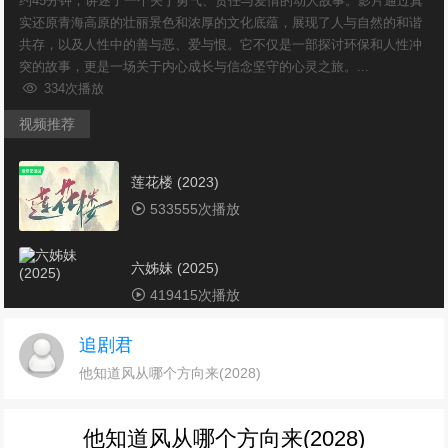
约45分钟，讲述了一个关于勇气、责任与爱情的动人故事。影片通过真
实还原青海高原的壮丽景色和浓厚的文化底蕴，展现了人与自然的和谐
共存，以及人性中的善与恶、爱与恨。它不仅是一部探讨环保和人性冲
突的故事，更是一场关于内心成长与信念坚守的心灵之旅。...
334次播放
视频推荐
莲花楼 (2023)
533555次播放
六姊妹 (2025)
419415次播放
追剧君
玫瑰故事 (2024)
他知道风从哪个方向来(2028)
376895次播放
他知道风从哪个方向来(2028)
城中之城 (2024)