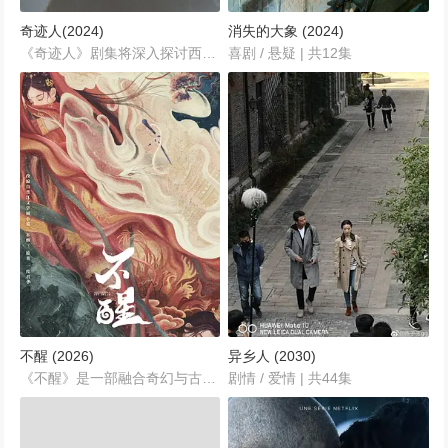
奇迹人(2024)
消失的大象 (2024)
《奇迹人》剧集将深入探讨西蒙·威廉姆斯从反派转变为英雄的过程，以及他在西海岸复仇者联盟中的角色。剧集不仅会展示奇迹人的超能力，还会着重描绘他与其他超级英雄之间的复杂关系，特别是与旺达和幻视之间的深厚友谊。...
喜剧 / 悬疑 | 共12集
不醒 (2026)
异乡人 (2030)
《不醒》是一部融合奇幻与古装元素的精彩剧作，由何妨担任编剧，作品预计于2026年首播。整部剧共计40集，每集45分钟，讲述了一个荡气回肠、悬疑奇幻的故事，带领观众穿越梦境与现实，探索神秘的古代世界和隐藏在背后的巨大阴谋。...
剧情 / 爱情 | 共44集