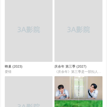
蜂巢 (2023)
庆余年 第三季 (2027)
爱情
《庆余年》第三季是一部扣人心弦的古装剧情巨作，由著名导演孙皓执导，实力派编剧王倦倾情创作，汇聚了张若昀、吴刚等一线实力演员。该系列以其丰富的历史背景、复杂的人物关系以及扣人心弦的故事情节，赢得了广泛的关注和高度评价。在这部续作中，故事不仅延续了前两季的精彩铺陈，更在人物命运和剧情发展上进行了深度挖掘，为观众呈现了一个更为宏大和精彩的古代江湖世界。...