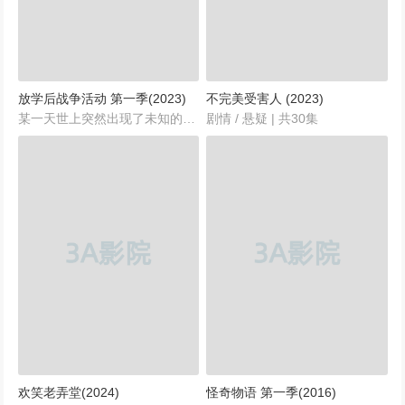
放学后战争活动 第一季(2023)
不完美受害人 (2023)
某一天世上突然出现了未知的宝蓝色球状生命体，给人类带来了伤害，中大型的球体可以伤人，小型球体会攻击人，在危机事态下，全国的高中生都接受军事训练，被编制成军人预备军，开始在全国各个地区拿枪战斗，预备军人的任务是防御和摧毁部署在前线向市中心移动的小型球体。主要是一部讲述高中生变成军人开始拿枪战斗的故事。...
剧情 / 悬疑 | 共30集
欢笑老弄堂(2024)
怪奇物语 第一季(2016)