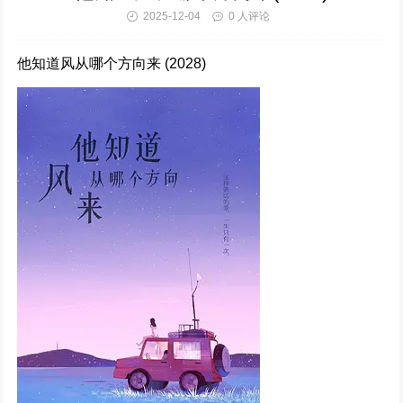
2025-12-04
0 人评论
353933次播放
他知道风从哪个方向来 (2028)
电视剧《潜伏者》1-40集全集免费在线观看下载
345444次播放
仙台有树 (2025)
323393次播放
惜花芷 (2024)
320636次播放
清明上河图密码 (2024)
310347次播放
难哄 (2024)