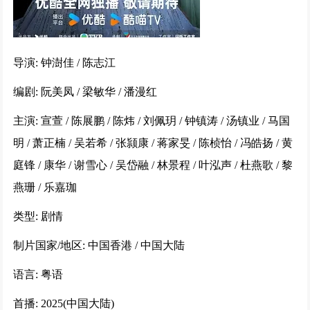
惊弦 (2024)
253531次播放
导演: 钟澍佳 / 陈志江
惊弦
223253次播放
编剧: 阮美凤 / 梁敏华 / 潘漫红
主演: 宣萱 / 陈展鹏 / 陈炜 / 刘佩玥 / 钟镇涛 / 汤镇业 / 马国
千香引 (2025)
明 / 萧正楠 / 吴若希 / 张颕康 / 蒋家旻 / 陈桢怡 / 冯皓扬 / 黄
222404次播放
庭锋 / 康华 / 谢雪心 / 吴岱融 / 林景程 / 叶泓声 / 杜燕歌 / 黎
燕珊 / 乐嘉珈
国色芳华 (2025)
191721次播放
类型: 剧情
制片国家/地区: 中国香港 / 中国大陆
边水往事
170344次播放
语言: 粤语
首播: 2025(中国大陆)
北上 (2024)