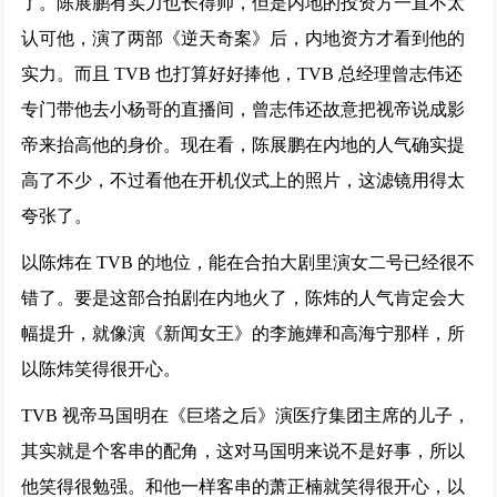
了。陈展鹏有实力也长得帅，但是内地的投资方一直不太
认可他，演了两部《逆天奇案》后，内地资方才看到他的
实力。而且 TVB 也打算好好捧他，TVB 总经理曾志伟还
专门带他去小杨哥的直播间，曾志伟还故意把视帝说成影
帝来抬高他的身价。现在看，陈展鹏在内地的人气确实提
高了不少，不过看他在开机仪式上的照片，这滤镜用得太
夸张了。
以陈炜在 TVB 的地位，能在合拍大剧里演女二号已经很不
错了。要是这部合拍剧在内地火了，陈炜的人气肯定会大
幅提升，就像演《新闻女王》的李施嬅和高海宁那样，所
以陈炜笑得很开心。
TVB 视帝马国明在《巨塔之后》演医疗集团主席的儿子，
其实就是个客串的配角，这对马国明来说不是好事，所以
他笑得很勉强。和他一样客串的萧正楠就笑得很开心，以