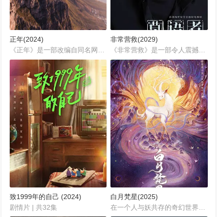
正年(2024)
非常营救(2029)
《正年》是一部改编自同名网络漫画的电视剧，以女性国剧为背景，讲述了拥有声乐天赋的少女“正年”（金泰梨饰）如何克服自身的局限性，最终成为顶级明星的成长历程。...
《非常营救》是一部令人震撼的2029年中国大陆恐怖题材电视剧，预计将由林峰导演执导，汇聚武瑶、赵实、郝婧等一众优秀编剧团队倾心打造。该剧由黎明、张丰毅、杨玏、李凯馨、郑罗茜等实力派演员联袂主演，将带领观众进入一个充满危机、阴谋与希望交织的世界。作为一部关于守护、牺牲与真相的宏大作品，《非常营救》不仅在剧情设定上引人入胜，更在人物塑造和情感刻画上达到了极高的水准。...
致1999年的自己 (2024)
白月梵星(2025)
剧情片 | 共32集
在一个人与妖共存的奇幻世界里，凡人与妖族之间虽然存在隔阂，但也有着不少奇妙的交集。白烁，一个普通的凡人少女，为了报答前世的恩人，踏上了寻仙之路。在这个过程中，她意外结识了妖族大神梵樾，两人从最初的不打不相识，逐渐发展出了一段深厚的情谊。...