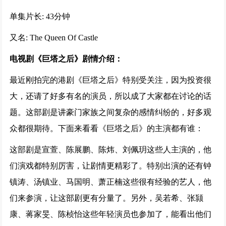
167342次播放
单集片长: 43分钟
又名: The Queen Of Castle
童话故事下集 (2024)
166080次播放
电视剧《巨塔之后》剧情介绍：
最近刚拍完的港剧《巨塔之后》特别受关注，因为投资很
余烬之上 (2024)
大，还请了好多有名的演员，所以成了大家都在讨论的话
164604次播放
题。这部剧是讲豪门家族之间复杂的感情纠纷的，好多观
众都很期待。下面来看看《巨塔之后》的主演都有谁：
平凡之路
164273次播放
这部剧是宣萱、陈展鹏、陈炜、刘佩玥这些人主演的，他
们演戏都特别厉害，让剧情更精彩了。特别出演的还有钟
大河之水 (2025)
镇涛、汤镇业、马国明、萧正楠这些很有经验的艺人，他
159891次播放
们来参演，让这部剧更有分量了。另外，吴若希、张颕
康、蒋家旻、陈桢怡这些年轻演员也参加了，能看出他们