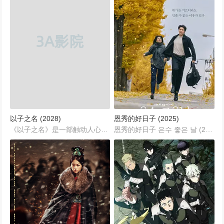
以子之名 (2028)
恩秀的好日子 (2025)
《以子之名》是一部触动人心、充满家庭伦理思考的剧情巨作。影片通过三个家庭的真实写照，深刻探讨了现代家庭中亲子关系、教育观念与个人成长的复杂题材。在快速变化的社会背景下，家庭成为每个人情感和价值观的核心，而这部作品用细腻的笔触展现了不同家庭面对的育儿困境和心理矛盾。...
恩秀的好日子 은수 좋은 날 (2025)...