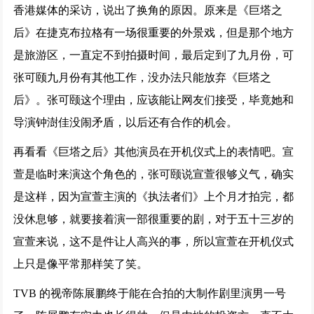
香港媒体的采访，说出了换角的原因。原来是《巨塔之
后》在捷克布拉格有一场很重要的外景戏，但是那个地方
是旅游区，一直定不到拍摄时间，最后定到了九月份，可
张可颐九月份有其他工作，没办法只能放弃《巨塔之
后》。张可颐这个理由，应该能让网友们接受，毕竟她和
导演钟澍佳没闹矛盾，以后还有合作的机会。
再看看《巨塔之后》其他演员在开机仪式上的表情吧。宣
萱是临时来演这个角色的，张可颐说宣萱很够义气，确实
是这样，因为宣萱主演的《执法者们》上个月才拍完，都
没休息够，就要接着演一部很重要的剧，对于五十三岁的
宣萱来说，这不是件让人高兴的事，所以宣萱在开机仪式
上只是像平常那样笑了笑。
TVB 的视帝陈展鹏终于能在合拍的大制作剧里演男一号