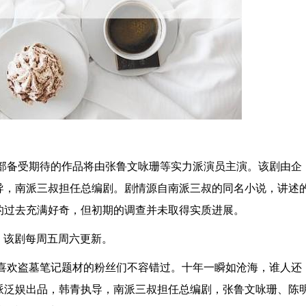
这部备受期待的作品将由张鲁文咏珊等实力派演员主演。该剧由企
导，南派三叔担任总编剧。剧情源自南派三叔的同名小说，讲述
的过去充满好奇，但初期的调查并未取得实质进展。
出，该剧每周五周六更新。
，喜欢盗墓笔记题材的粉丝们不容错过。十年一瞬如沧海，谁人还
派泛娱出品，韩青执导，南派三叔担任总编剧，张鲁文咏珊、陈