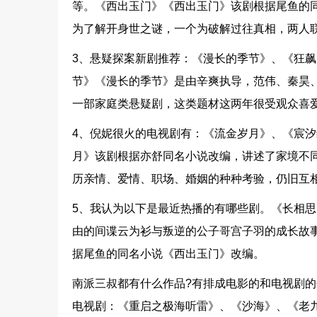
等。《西出玉门》《西出玉门》该剧根据尾鱼的同
为了解开身世之谜，一个为破解过往真相，两人
3、悬疑探案新剧推荐：《漫长的季节》、《狂
节》《漫长的季节》是由辛爽执导，范伟、秦昊
一部家庭类悬疑剧，这类题材这两年很受观众喜
4、倪妮很火的电视剧有：《流金岁月》、《宸
月》该剧根据亦舒同名小说改编，讲述了家境不
历亲情、爱情、职场、婚姻的种种考验，仍旧互
5、我认为以下是最近热播的有哪些剧。《长相
由的间谍云为衫与叛逆的公子哥宫子羽的成长故事
据尾鱼的同名小说《西出玉门》改编。
南派三叔都有什么作品?有排成电影的和电视剧的
电视剧：《重启之极海听雷》、《沙海》、《老