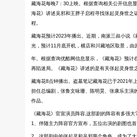
藏海花每晚7：30上映。根据查询相关公开信息
海花》讲述吴邪和王胖子启程寻找张起灵身世之
程。
藏海花预计2023年播出。近期，南派三叔小说
光，预计11月底开机，横店和川藏地区取景，由
年。根据查询优酷网信息显示，《藏海花》预计在
再陷迷局。《藏海花》讲述的是有关张起灵身世
藏海花8点钟播出。盗墓笔记藏海花已于2021
担任总编剧，张鲁文咏珊、陈明昊、张康乐主演
作品。
《藏海花》官宣演员阵容,这部剧的阵容有多强大
1、伴随主力阵容官方宣布，五位出演的剧图也
2、这部剧中的张起灵和吴邪两个角色，成为了