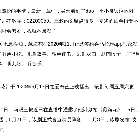
藏墨脱的事情，最新一章中，吴邪看到了dao一个小哥哭泣的雕
串数字：02200059。三叔的文疑点很多，复述的话会很专不
地址会被吞，我就不属发了。
讯息得知，藏海花在2020年11月正式签约喜马拉雅app独家发
了有声小说、儿童故事、相声评书、京剧戏曲、新闻段子、广播
事、听儿歌、听音乐。
花》于2023年5月17日在爱奇艺上映播出，该剧每周五周六更
年2月1日，南派三叔近日在直播中透露了他计划拍《藏海花》；5日
透；6月21日，该剧正式官宣演员阵容；11月3日，该剧发布“彼
”。