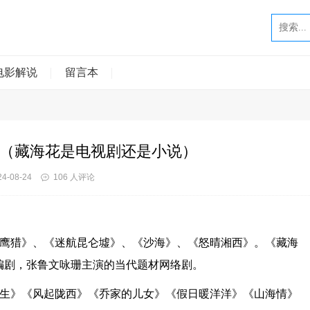
电影解说
留言本
（藏海花是电视剧还是小说）
4-08-24
106 人评论
坑鹰猎》、《迷航昆仑墟》、《沙海》、《怒晴湘西》。《藏海
编剧，张鲁文咏珊主演的当代题材网络剧。
医生》《风起陇西》《乔家的儿女》《假日暖洋洋》《山海情》