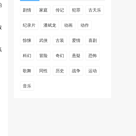
的
剧情
家庭
传记
犯罪
古天乐
纪录片
潘斌龙
动画
动作
叔
惊悚
武侠
古装
爱情
喜剧
系
科幻
冒险
奇幻
悬疑
恐怖
歌舞
同性
历史
战争
运动
音乐