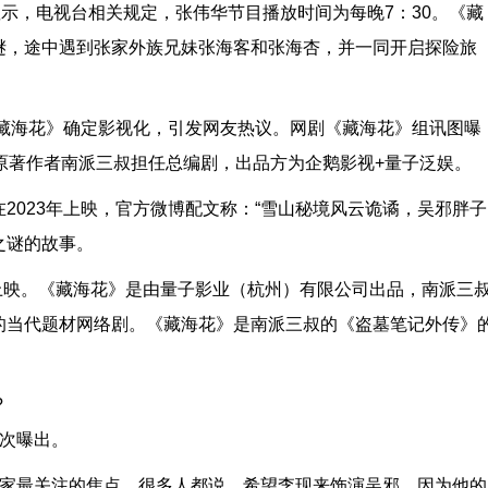
显示，电视台相关规定，张伟华节目播放时间为每晚7：30。《藏
谜，途中遇到张家外族兄妹张海客和张海杏，并一同开启探险旅
《藏海花》确定影视化，引发网友热议。网剧《藏海花》组讯图曝
原著作者南派三叔担任总编剧，出品方为企鹅影视+量子泛娱。
2023年上映，官方微博配文称：“雪山秘境风云诡谲，吴邪胖子
之谜的故事。
年上映。《藏海花》是由量子影业（杭州）有限公司出品，南派三
的当代题材网络剧。《藏海花》是南派三叔的《盗墓笔记外传》
?
首次曝出。
大家最关注的焦点，很多人都说，希望李现来饰演吴邪，因为他的