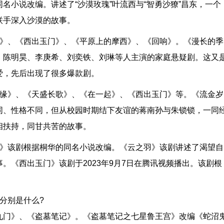
名小说改编。讲述了“沙漠玫瑰”叶流西与“智勇沙獠”昌东，一个
联手深入沙漠的故事。
飙》、《西出玉门》、《平原上的摩西》、《回响》。《漫长的季
、陈明昊、李庚希、刘奕铁、刘琳等人主演的家庭悬疑剧。这又
爱，先后出现了很多爆款剧。
汐缘》、《天盛长歌》、《在一起》、《西出玉门》等。《流金岁
同、性格不同，但从校园时期结下友谊的蒋南孙与朱锁锁，一同
相扶持，同甘共苦的故事。
思》该剧根据桐华的同名小说改编。《云之羽》该剧讲述了渴望自
。《西出玉门》该剧于2023年9月7日在腾讯视频播出。该剧根
分别是什么?
九门》、《盗墓笔记》。《盗墓笔记之七星鲁王宫》改编《蛇沼