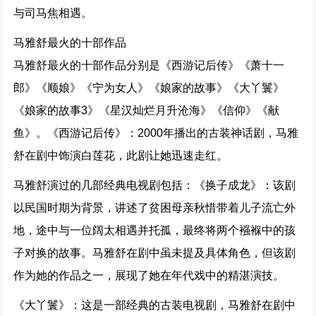
与司马焦相遇。
马雅舒最火的十部作品
马雅舒最火的十部作品分别是《西游记后传》《萧十一
郎》《顺娘》《宁为女人》《娘家的故事》《大丫鬟》
《娘家的故事3》《星汉灿烂月升沧海》《信仰》《献
鱼》。《西游记后传》：2000年播出的古装神话剧，马雅
舒在剧中饰演白莲花，此剧让她迅速走红。
马雅舒演过的几部经典电视剧包括：《换子成龙》：该剧
以民国时期为背景，讲述了贫困母亲秋惜带着儿子流亡外
地，途中与一位阔太相遇并托孤，最终将两个襁褓中的孩
子对换的故事。马雅舒在剧中虽未提及具体角色，但该剧
作为她的作品之一，展现了她在年代戏中的精湛演技。
《大丫鬟》：这是一部经典的古装电视剧，马雅舒在剧中