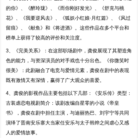
的你》、《醉玲珑》、《而你刚好发光》、《舒克与桃
花》、《我要逆风去》、《狐妖小红娘·月红篇》、《风过
留痕》、《献鱼》和《将进酒》。这些作品在多个平台和
榜单上获得了较高的评价和关注度。
3、《完美关系》：在这部职场剧中，龚俊展现了其塑造角
色的能力，与资深演员的对手戏也十分出色。《你微笑时
很美》：此剧融合了电竞与爱情元素，龚俊在剧中的表现
既有激情又有深情，赢得了广大观众的喜爱。
4、龚俊的影视作品主要包括以下几部：《安乐传》类型：
古装虐恋电视剧简介：该剧改编自星零的小说《帝皇
书》，龚俊在剧中担任主演，与迪丽热巴、刘宇宁等共同
演绎了晋南安乐寨大当家任安乐与太子韩烨之间虐心又感
人的爱情故事。