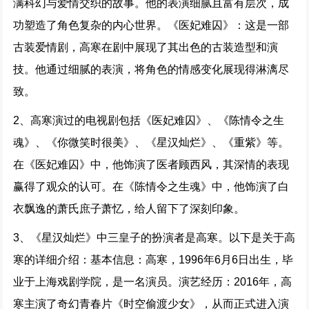
满科幻与爱情交织的故事。他的表演细腻且富有层次，成
功塑造了角色复杂的内心世界。《医妃难囚》：这是一部
古装爱情剧，高寒在剧中展现了其出色的古装造型和演
技。他通过细腻的表演，将角色的情感变化展现得淋漓尽
致。
2、高寒演过的电视剧包括《医妃难囚》、《陈情令之生
魂》、《你微笑时很美》、《星汉灿烂》、《重紫》等。
在《医妃难囚》中，他饰演了医者顾西风，其深情的表现
赢得了观众的认可。在《陈情令之生魂》中，他饰演了白
衣飘逸的萧氏庶子萧忆，给人留下了深刻印象。
3、《星汉灿烂》中三皇子的扮演者是高寒。以下是关于高
寒的详细介绍：基本信息：高寒，1996年6月6日出生，毕
业于上海戏剧学院，是一名演员。演艺经历：2016年，高
寒主演了奇幻青春片《时空偷渡少女》，从而正式进入演