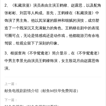
2、《私藏浪漫》演员表由主演王鹤棣、赵露思，以及配角
张彬彬、刘芸等人构成。首先，王鹤棣在《私藏浪漫》中
饰演了男主角。他以其深邃的眼神和细腻的演技，成功塑
造了一个既深沉又充满魅力的角色。王鹤棣在剧中的表现
可圈可点，无论是情感戏还是动作戏，他都能游刃有余地
驾驭，给观众留下了深刻的印象。
3、根据查询《不学鸳鸯老》简介显示，在《不学鸳鸯老》
中男主李景允由演员王鹤棣饰演，女主殷花月由赵露思饰
演。
上一篇：
献鱼电视剧剧情介绍（献鱼txt扶华免费阅读）
下一篇：