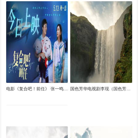
电影《复合吧！前任》 张一鸣于文文奔赴彼此
国色芳华电视剧李现（国色芳华电视剧李现杨紫）