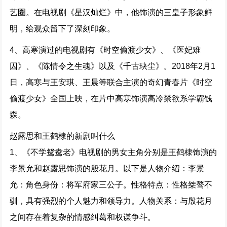
艺圈。在电视剧《星汉灿烂》中，他饰演的三皇子形象鲜
明，给观众留下了深刻印象。
4、高寒演过的电视剧有《时空偷渡少女》、《医妃难
囚》、《陈情令之生魂》以及《千古玦尘》。2018年2月1
日，高寒与王安琪、王晨等联合主演的奇幻青春片《时空
偷渡少女》全国上映，在片中高寒饰演高冷禁欲系学霸钱
森。
赵露思和王鹤棣的新剧叫什么
1、《不学鸳鸯老》电视剧的男女主角分别是王鹤棣饰演的
李景允和赵露思饰演的殷花月。以下是人物介绍：李景
允：角色身份：将军府家三公子。性格特点：性格桀骜不
驯，具有强烈的个人魅力和领导力。人物关系：与殷花月
之间存在着复杂的情感纠葛和权谋争斗。