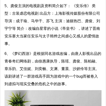
5、龚俊主演的电视剧及资料简介如下： 《安乐传》 类
型：古装虐恋电视剧 出品方：上海影视传媒股份有限公司
导演：成子瑜、马华干、苏飞 主演：迪丽热巴、龚俊、刘
宇宁等 简介：改编自星零的小说《帝皇书》，讲述了晋南
安乐寨大当家任安乐与太子韩烨之间虐心又感人的爱情故
事。
6、《梦幻西游》是根据同名游戏改编，由唐人影视出品的
青春奇幻网络剧，由徐惠康执导，陈瑶、龚俊、陈柏融、
章乐韵、艾佳妮、刘奕畅、文渊、董晨、沙妍伶等主演。
该剧讲述了一群游戏高手因为游戏中的一个bug而被卷入
到虚拟与现实交叠的危机之中的故事。