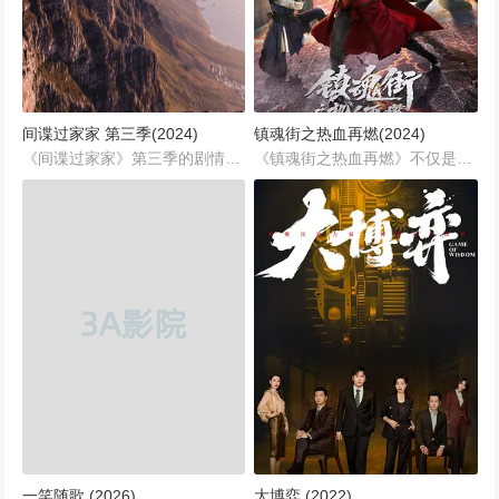
间谍过家家 第三季(2024)
镇魂街之热血再燃(2024)
《间谍过家家》第三季的剧情紧接第二季的高潮，以最终话结尾的预告「SEE YOU NEXT MISSION」为起点，继续展开一系列扣人心弦的间谍冒险。...
《镇魂街之热血再燃》不仅是一场充满奇幻色彩的冒险之旅，也是关于勇气、牺牲与成长的故事。观众将跟随主角们的脚步，探索未知的世界，揭开隐藏在背后的真相。...
一笑随歌 (2026)
大博弈 (2022)