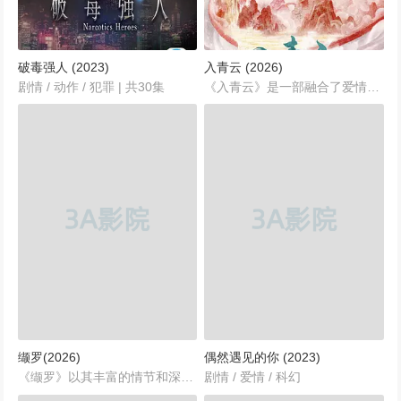
破毒强人 (2023)
入青云 (2026)
剧情 / 动作 / 犯罪 | 共30集
《入青云》是一部融合了爱情与古装元素的精彩剧作，由知竹与彭学军联手执导，演员阵容豪华，以侯明昊、卢昱晓、余承恩和鹤男等实力派演员倾情演绎。该剧由中国大陆制片，以汉语普通话为主要语言，预计首播于2026年，整个剧集共计40集，每集45分钟，力求为观众呈现一场精彩纷呈的视觉盛宴与深刻的人性探索。...
缬罗(2026)
偶然遇见的你 (2023)
《缬罗》以其丰富的情节和深刻的主题，赢得了观众的高度评价。它不仅提供了扣人心弦的观影体验，更传递了积极向上的正能量。通过这部剧，观众不仅能感受到古装剧的魅力，更能体会到爱情和勇气的力量。缇兰和汤乾自的故事，将继续激励每一位观众，勇敢面对生活中的每一个挑战。...
剧情 / 爱情 / 科幻