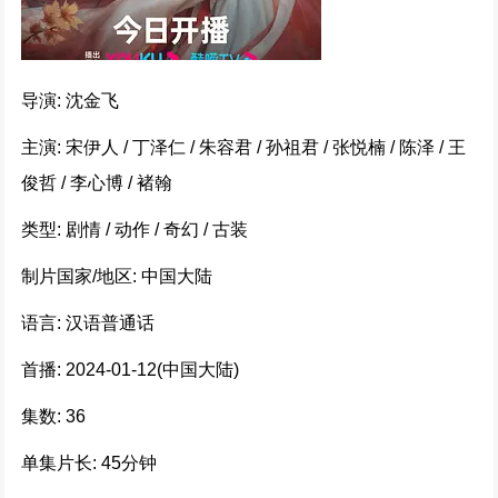
惊弦 (2024)
253613次播放
导演: 沈金飞
惊弦
223285次播放
主演: 宋伊人 / 丁泽仁 / 朱容君 / 孙祖君 / 张悦楠 / 陈泽 / 王
俊哲 / 李心博 / 褚翰
千香引 (2025)
类型: 剧情 / 动作 / 奇幻 / 古装
222701次播放
制片国家/地区: 中国大陆
国色芳华 (2025)
语言: 汉语普通话
191739次播放
首播: 2024-01-12(中国大陆)
边水往事
集数: 36
170360次播放
单集片长: 45分钟
北上 (2024)