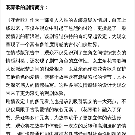
167362次播放
花青歌的剧情简介：
《花青歌》作为一部引人入胜的古装悬疑爱情剧，自其上
童话故事下集 (2024)
线以来，不仅在观众中引起了热烈的讨论，更掀起了一股
166108次播放
爱情剧的新浪潮。该剧通过独特的奇幻穿越设定，为观众
呈现了一个富有多维度情感的古代仙侠世界。
余烬之上 (2024)
在情感版预告中，观众不仅见识到了主角之间错综复杂的
164626次播放
情感纠葛，还发现了剧中角色的立体性。女主角花青歌与
大反派纪楚之间的相爱相杀，以及亲妈作者花青歌为保护
平凡之路
其他角色的爱情，使整个故事既有悬疑紧张的情节，又不
164291次播放
乏深沉感人的情感描写。这种多层次情感线的设计为观众
带来了更为深刻的观剧体验。
剧情设定上的多元看点也是该剧吸引观众的一大亮点。不
大河之水 (2025)
仅仅局限于古装爱情的核心元素，《花青歌》融入了穿
159932次播放
书、悬疑等多种元素，为故事赋予了更加立体的表达形
式。观众将在故事中体验到一次次的反转和高潮迭起的情
节，同时也能通过剧中桩桩案件感受到对社会性问题的深