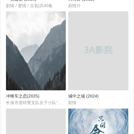
剧情 / 爱情 / 古装|共40集
剧情片
冲锋车之恋(2025)
城中之城 (2024)
长海市巡特警支队女子小队“蜂鸟”在协助一位年轻的母亲解决家庭纠纷时，发现了毒品交易的线索，后配合禁毒支队抓获毒贩“小丑”，救出三名被囚禁的少女。但随后的恶夫报复案、待业青年寻仇案、高材生运毒案都与曾经的吸毒人员有关，这让队长叶蓁和禁毒支队队长祝淮阳意识到长海市地下埋着一张贩毒网络，亟待清剿。舞蹈生陈允儿和母亲艾莲曾被“蜂鸟”解救，母慈女孝，但再次出现在警方视野中时，却与祝淮阳追查到的贩毒窝点仅有一墙之隔，陈允儿母女成为揭开真相的突破口。最终，犯罪分子的制毒窝点暴露，被“蜂鸟”小队和缉毒警团团包围，贩毒组织被一网打尽。...
剧情