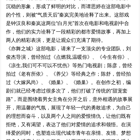
沉稳
的形象
，形成了鲜明的对比
，而谭思婷
在这部电影中
的
个
性，
则被
“气质天后”秦岚
完美地诠释了出
来。
这部戏
是钟汉良
和
秦岚
这
两
位
“白月光”
首次
在
电
影
和电
视剧中合
作，
他们的
实力
诠释了一段精彩
的都市爱
情故事
，
再
加
上
两人
的
精
彩表
演，更
是让
观众
们充满了
期待。
《亦舞之城》
这部电影，请来了
一
支顶尖的专业团队
，刘
俊杰
导演，
曾
经拍过
《点燃我
,
温暖你》
、
《今生有你》
、
《凉生
,
我们可不可以不忧伤》等热
门电
视剧
；
陈彦
，
曾
经
拍过
《老有所依》
、
《养父》等经典
之
作
；
陈舒
，曾经拍
过
《大嫁风尚》
、《婚巢》、《婚巢》
。
在
创作
之
初
，编
剧
们就已经
考
虑过很多次了
，
他们
打破了
传统的
“甜宠套
路”，
而是围绕着
男女主
角在分开之
后
，意外相
遇的故事展
开，用温
馨
的
气氛
，
展现
了
年轻一
代
的勇
敢追
求
，
为
自
己
的
理想而奋斗
，
以及
两
个
人
之间的
爱恨情
仇
，
让他们既有
拒
绝，
又
有
渴望，
表达
了
他们
对爱情的追求
和领
悟。在
演
绎
爱
的同时
，
也塑
造
出现
代
城
市青年在亲情、友情、梦想