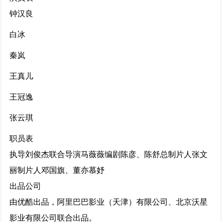
钟汉良
白冰
秦岚
王真儿
王冠逸
张云琪
职员表
执导
刘俊杰
联合导演
马薇薇
编剧
陈彦
、陈舒
总制片人
张文
丽
制片人
邓国旗、董亦慕妤
出品公司
由
优酷
出品，
阿里巴巴影业
（天津）有限公司、北京沃星
影业有限公司联合出品。