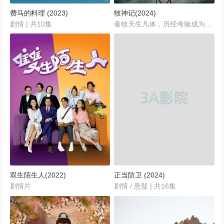
费马的料理 (2023)
牧神记(2024)
剧情 | 共10集
秦牧天生凡体，历经考验成为天魔教教主，被延康国封为第一任太学博士。延康国叛乱之战中秦牧引来魔神，掀起浩荡风云，后随武可汗入楼兰黄金宫，一个人打遍圣宫无敌手。他返回延康,助国师平叛、造射日神炮，后得人皇传承成为新一代人皇。机缘巧合下秦牧得知自己的身世,借助道门小玉京等人帮助，开启道法神通改革的大世。...
双生陌生人(2022)
正当防卫 (2024)
剧情片
剧情 / 悬疑 | 共16集