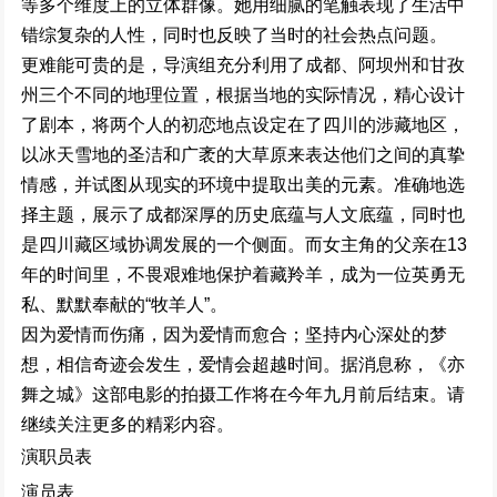
等
多个维度上
的立体群像。
她用
细腻的笔触
表现了
生
活
中
错综
复杂
的
人性，
同时
也
反映了
当
时
的社会
热点问
题。
更难
能可贵
的是，
导演组充分利用了
成都、阿坝州
和
甘孜
州
三个不同
的地
理位置，根据当
地
的实际情况
，
精心
设
计
了剧本，
将
两个人的初恋地点设定在了
四川
的
涉藏地区，
以冰天
雪
地
的圣洁
和广袤的大
草原
来表达他们之间
的真挚
情
感
，
并试图
从
现
实
的
环境中提
取出
美
的元素
。准
确地
选
择主
题
，
展
示了
成都深厚的历史
底蕴与
人文
底蕴
，
同时
也
是
四川藏区
域协调
发展
的一个侧面
。
而
女主
角的
父亲
在
13
年
的时间里，
不畏艰
难地保
护
着
藏羚羊，
成为
一
位英勇无
私、
默默奉献的“牧羊人”。
因
为
爱
情而伤
痛，
因为
爱
情而
愈
合
；坚
持内
心
深处
的梦
想，相信奇迹
会发生
，爱
情会超越
时
间
。据
消息称
，《亦
舞之城》
这部电影的拍摄工作将在
今年
九
月
前后结束
。
请
继续关注
更多
的
精彩
内容
。
演职员表
演员表