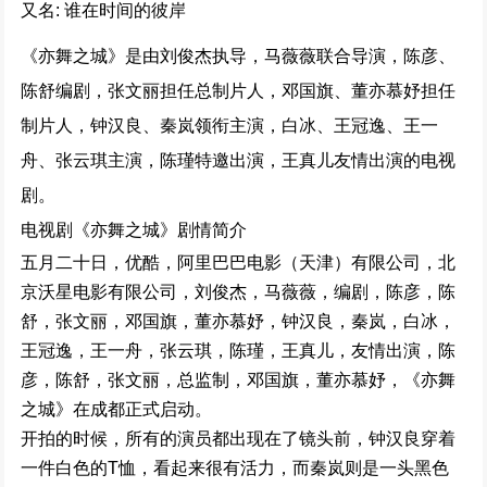
又名: 谁在时间的彼岸
167346次播放
《亦舞之城》是由
刘俊杰
执导，
马薇薇
联合导演，
陈彦
、
童话故事下集 (2024)
陈舒编剧，
张文丽
担任总制片人，
邓国旗
、董亦慕妤担任
166090次播放
制片人，
钟汉良
、
秦岚
领衔主演，
白冰
、
王冠逸
、王一
舟、张云琪主演，
陈瑾
特邀出演，
王真儿
友情出演的电视
余烬之上 (2024)
剧。
164610次播放
电视剧《亦舞之城》剧情简介
五
月
二十
日，优酷，阿里巴巴
电
影（天津）有限公司
，
北
平凡之路
京沃星
电
影有限公司，刘俊杰，马薇薇
，编剧
，陈彦
，
陈
164277次播放
舒，张文丽，邓国旗
，
董亦慕妤，钟汉良
，
秦岚，白冰
，
王冠逸
，
王一舟
，
张云琪，陈瑾，王真儿
，
友情出演
，陈
大河之水 (2025)
彦，陈舒，张文丽，总监制，邓国旗，董亦慕妤，
《亦舞
159897次播放
之城》
在
成都
正
式
启动
。
开
拍的时候
，
所有的演
员
都出现在了镜头前
，钟汉良穿
着
一件
白色
的
T恤
，看起来很有活力
，
而
秦岚
则是一头
黑色