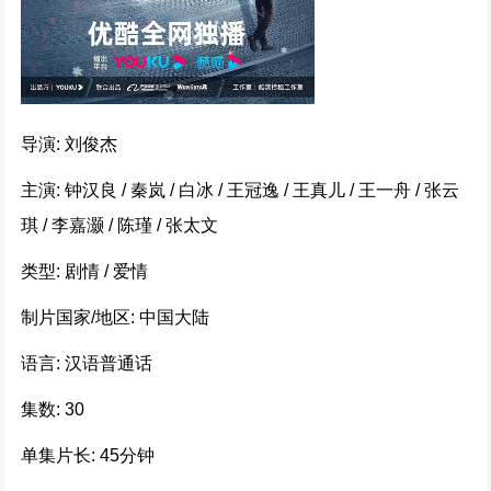
惊弦 (2024)
253545次播放
惊弦
223259次播放
导演: 刘俊杰
主演: 钟汉良 / 秦岚 / 白冰 / 王冠逸 / 王真儿 / 王一舟 / 张云
千香引 (2025)
琪 / 李嘉灏 / 陈瑾 / 张太文
222438次播放
类型: 剧情 / 爱情
国色芳华 (2025)
制片国家/地区: 中国大陆
191727次播放
语言: 汉语普通话
边水往事
集数: 30
170348次播放
单集片长: 45分钟
北上 (2024)