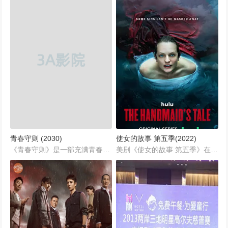
青春守则 (2030)
使女的故事 第五季(2022)
《青春守则》是一部充满青春气息和温馨情感的校园青春剧，于2030年正式上线。由戴冰导演，王然、秦晔、李辉共同担任编剧，这部剧以真实细腻的笔触展现了现代青年的成长困惑、友情爱情和梦想追逐。剧集共30集，每集约45分钟，既有青春的阳光灿烂，也有成长的迷茫与挣扎。作为华谊兄弟首次尝试的校园青春偶像剧，《青春守则》融合了青春、爱情、友情与梦想的元素，为观众营造出一个充满希望与感动的青春世界。...
美剧《使女的故事 第五季》在第五季里，June将面对杀死Waterford大主教产生的后果，同时努力重新考虑自己的身份和目的/决心。随着基列国的影响力逐渐渗透到加拿大，寡妇Serena试图提高自己在多伦多的知名度。Lawrence大主教和Lydia嬷嬷联手，尝试重塑基列国，提升自己的地位。June、Luke和Moira从外部对抗基列国，继续着他们拯救Hannah、与其团聚的使命。...