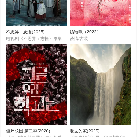
不思异：志怪(2025)
嫣语赋（2022）
电视剧《不思异：志怪》剧集取材自多部中国古典志怪文学名著，讲述了拥有月人之力的除妖师吴进游走人间，立誓除去所有妖邪的故事。他与长须国遗民水瑶、天罗镇首位女掌柜宋知茹、刚正不阿的书生李言相伴同行，合力破解妖邪作祟谜案。随着谜案陆续真相大白，吴进水瑶暗生情愫之际，过去的黑暗秘密浮出水面，人间危在旦夕，众人也将迎来最严酷的考验。...
爱情/古装
僵尸校园 第二季(2026)
老去的家(2025)