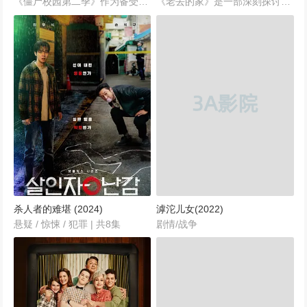
《僵尸校园第二季》作为备受期待的续作，延续了第一季紧张刺激且充满悬念的丧尸故事。承接上一季，孝山高中在丧尸病毒肆虐后，看似归于平静，实则危机四伏。...
《老去的家》是一部深刻探讨家庭、亲情与岁月变迁的电视剧，由郎朗执导，孙浩洋编剧，倪大红、林晓杰、鲍起静、郭麒麟等实力派演员联袂主演。...
杀人者的难堪 (2024)
滹沱儿女(2022)
悬疑 / 惊悚 / 犯罪 | 共8集
剧情/战争