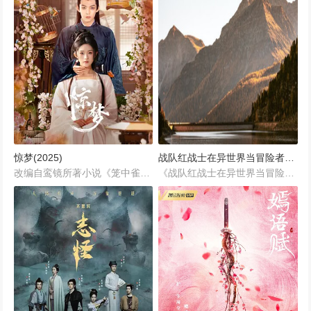
惊梦(2025)
战队红战士在异世界当冒险者(2025)
改编自鸾镜所著小说《笼中雀：惹上偏执兄长逃不掉》。年少时家破人亡的沈清棠（胡亦瑶 饰），被承平侯府年纪相仿的嫡长子裴琮之（张景昀 饰）收留入府，成为裴府寄人篱下的养女和裴琮之名义上的妹妹。多年来在裴府备受不公与打压，唯一能被称为羽翼的哥哥裴琮之，亦是个危险人物，让她无从捉摸与应对。裴府各方面的压力不断击溃沈清棠的内心，于是她决定挣脱裴府，离开裴琮之，逃离这如履薄冰、危险重重的命运……...
《战队红战士在异世界当冒险者》是一部充满热血和感动的作品，通过レッド在异世界中的冒险，展现了英雄的不屈精神和深厚的友情。无论是《絆創戦隊キズナファイブ》的粉丝，还是喜欢异世界冒险故事的观众，都能在这部作品中找到共鸣和乐趣。敬请期待这部充满激情和冒险的英雄传奇！...