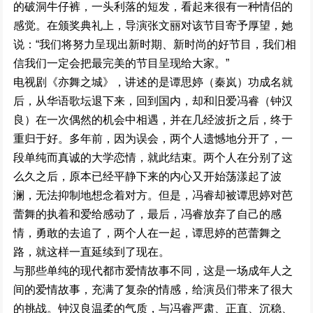
的
破洞牛仔裤
，一头
利落
的
短发，
看起来很有一种情侣的
感
觉
。
在颁奖典礼
上，
导演
张文丽对
该节
目
寄予厚望
，
她
说：
“
我们将努
力
呈
现
出
新时
期、
新
时
尚的好
节目
，
我们相
信
我们一定会把最
完美
的节目呈
现
给大家
。
”
电视剧《亦舞之城》
，
讲述
的是
谭思婷（秦岚）
功成
名
就
后，从华语歌坛
退
下来，回到
国
内
，
却和旧爱
冯睿（钟汉
良）
在一次偶然的机会中相遇
，
并在几
经波折
之
后
，
终
于
重
归于好
。多年前
，
因
为
误会
，两个人
遗憾
地
分
开了
，
一
段
单
纯而
真
诚
的
大学
恋
情，就此结束
。
两个人在分
别
了这
么久之
后
，原本已经
平静
下来
的
内
心
又开始荡漾
起
了波
澜
，
无法
抑
制地想
念
着对方
。
但是，
冯睿
却
被谭思婷对芭
蕾
舞
的执着
和
爱
给
感动
了
，最
后，
冯睿放
弃了自己的感
情，
勇敢
的去
追
了
，
两个
人
在一起
，谭思婷的芭蕾
舞之
路，就这样一直延续到了现在
。
与那些单纯的现代
都市爱
情故事不同
，
这是一场
成年人
之
间
的爱情
故事，充满了复
杂的情
感
，
给
演员
们带
来
了很
大
的
挑战。钟汉良温
柔
的气质
，
与冯睿
严肃、
正直、
沉稳、