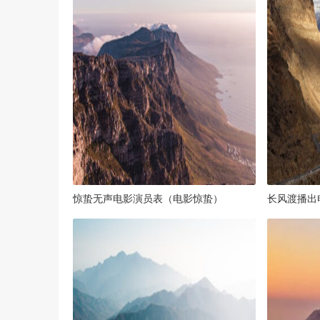
惊蛰无声电影演员表（电影惊蛰）
长风渡播出