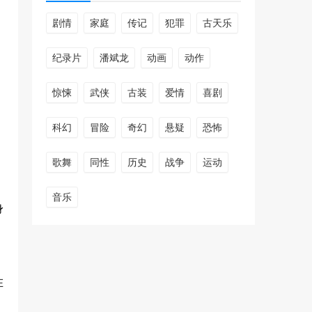
剧情
家庭
传记
犯罪
古天乐
纪录片
潘斌龙
动画
动作
惊悚
武侠
古装
爱情
喜剧
科幻
冒险
奇幻
悬疑
恐怖
歌舞
同性
历史
战争
运动
音乐
身
，
在