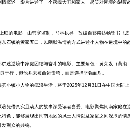
剧情概述：影片讲述了一个落魄大哥和家人一起笑对困境的温暖
年档上映的电影，由韩寒监制，马林执导，改编自蔡崇达畅销书《皮
南东石镇的黄家五口，以幽默温情的方式讲述小人物在逆境中的
部讲述逆境中家庭团结与奋斗的电影。主要角色：黄荣发（黄渤
不良于行，但他并未被命运击垮，而是选择坚强面对。
小镇小人物的疯浪生活，将于2025年12月31日在中国大陆上
原著凭借真实且动人的故事深受读者喜爱。电影聚焦闽南家庭在
化特色，能够展现出闽南地区的风土人情以及家庭之间深厚的情
引发观众的共鸣。