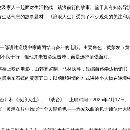
达及家人一起面对生活挑战、踏浪前行的故事。鉴于其有知名导
有生活气息的故事题材，《浪浪人生》受到了不少观众的关注和
是一部讲述逆境中家庭团结与奋斗的电影。主要角色：黄荣发（黄
双腿不良于行，但他并未被命运击垮，而是选择坚强面对。
日跨年档上映的电影，由韩寒监制，马林执导，改编自蔡崇达畅销书
焦闽南东石镇的黄家五口，以幽默温情的方式讲述小人物在逆境
》和《浪浪人生》。《戏台》：上映时间：2025年7月17日。
演，黄渤在片中饰演一个关键角色——热爱戏曲的包子铺伙计大