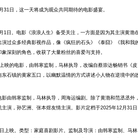
2月31日，这一天将成为观众共同期待的电影盛宴。
10月1日。电影《浪浪人生》备受关注，一方面是因为其主演黄渤
出演过众多经典影视作品，像《疯狂的石头》《泰囧》《我和我
印象深刻的角色，收获了大量粉丝的喜爱与支持。
年档上映的电影，由韩寒监制，马林执导，改编自蔡崇达畅销书《皮
南东石镇的黄家五口，以幽默温情的方式讲述小人物在逆境中的
电影由韩寒监制，马林执导，周海运编剧。除了黄渤和范丞丞外
演，孙艺洲、张本煜友情主演。影片定档于2025年12月31日
31日上映。类型：家庭喜剧影片。监制及导演：由韩寒监制、马林