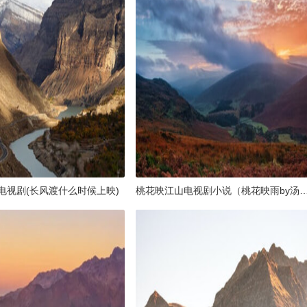
电视剧(长风渡什么时候上映)
桃花映江山电视剧小说（桃花映雨