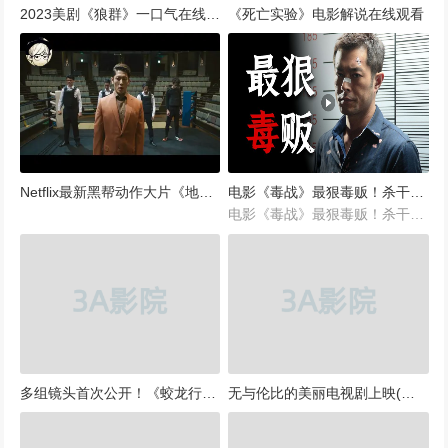
2023美剧《狼群》一口气在线看完全集中文解说
《死亡实验》电影解说在线观看
Netflix最新黑帮动作大片《地狱犬》冷血暴力、拳拳到肉，一次爽个够！
电影《毒战》最狠毒贩！杀干爹，灭徒弟，害死十几名缉毒警
电影《毒战》最狠毒贩！杀干爹，灭徒弟，害死十几名缉毒警
多组镜头首次公开！《蛟龙行动》来了！
无与伦比的美丽电视剧上映(无与伦比的美丽电视剧预告片)