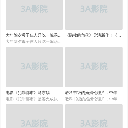
大年除夕母子仨人只吃一碗汤面，结局令数亿网民泪奔
《隐秘的角落》导演新作！《漫长的季节》口碑大爆！演技超群！搞笑生活化！
大年除夕母子仨人只吃一碗汤面，结局令数亿网民泪奔
电影《犯罪都市》马东锡
教科书级的婚姻伦理片，中年人婚姻背后的不堪，都被拍了出来
电影《犯罪都市》是姜允成执导的动作片，由马东锡、尹启相主演，于2017年10月3日在韩国上映。该片根据真实事件改编，讲述了以马锡道为首的韩国重案组刑警们将国外犯罪组织一网打尽的故事
教科书级的婚姻伦理片，中年人婚姻背后的不堪，都被拍了出来！