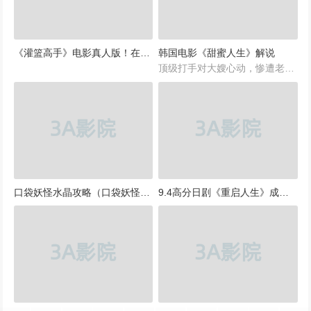
《灌篮高手》电影真人版！在线观看
韩国电影《甜蜜人生》解说
顶级打手对大嫂心动，惨遭老大活埋，死里逃生后疯狂复仇，犯罪片。《甜蜜人生》是由金知云执导兼编剧，由李秉宪，金荣哲，申敏儿等演员主演的韩国黑帮题材的作品。
口袋妖怪水晶攻略（口袋妖怪水晶攻略神奇宝贝水晶版攻略）
9.4高分日剧《重启人生》成年人必看的一部电影