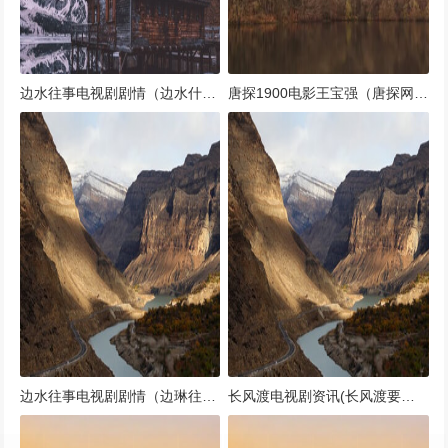
边水往事电视剧剧情（边水什么意思）
唐探1900电影王宝强（唐探网剧王宝强就是客串了一下吧）
边水往事电视剧剧情（边琳往事）
长风渡电视剧资讯(长风渡要拍电视剧了吗)