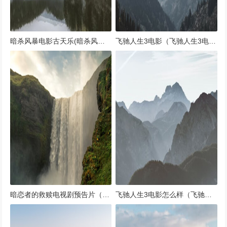
暗杀风暴电影古天乐(暗杀风暴啥时候上映?)
飞驰人生3电影（飞驰人生3电影海报）
暗恋者的救赎电视剧预告片（暗恋者的救赎txt百度云）
飞驰人生3电影怎么样（飞驰人生是3d电影吗）