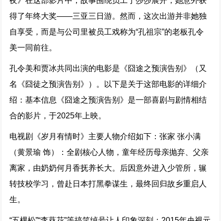
夜》在这部影片中，故事围绕员工于莎莎展开，她意外获
得了年终大奖——三亚三日游。然而，这次出游并非她独
自享受，而是与公司里被员工戏称为“孔祖宗”的老板孔令
美一同前往。
孔令美和贾冰共同出演的电影是《囧途之预演告别》（又
名《囧徒之预演告别》）。以下是关于这部电影的详细介
绍：基本信息《囧途之预演告别》是一部喜剧与剧情相结
合的影片，于2025年上映。
电视剧《岁月有情时》主要人物介绍如下：张家 张小满
（黄景瑜 饰）：全剧核心人物，童年经历母亲抛弃、父亲
离家，由奶奶何月香抚养长大。后因意外进入少管所，辗
转技校学习，曾赴日本打黑拳谋生，最终回归故乡重启人
生。
“五棵松”“李葵花”等搞笑绰号让人印象深刻；2015年央视元