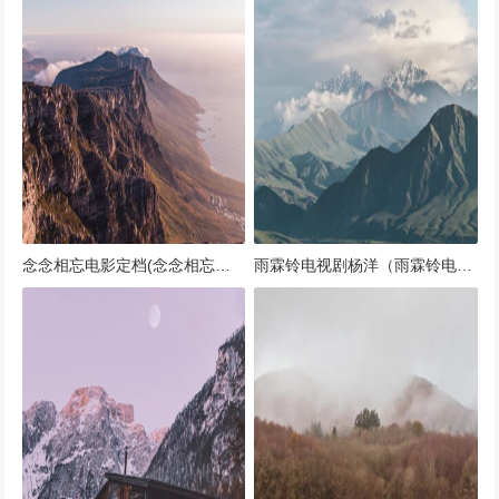
念念相忘电影定档(念念相忘电影定档今年七夕)
雨霖铃电视剧杨洋（雨霖铃电视剧杨洋应该是白玉堂方逸伦适合展昭）