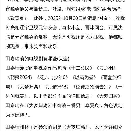
宵晚会他又与潘长江、沙溢、周炜组成“老腊肉”组合演绎
《致青春》。此外，2025年10月30日的消息也指出，沈腾
将亮相辽宁卫视元宵晚会，与宋小宝、贾冰同台。可见沈
腾是元宵晚会的常客，无论是央视还是地方卫视，他都频
频现身，带来笑声和欢乐。
田嘉瑞演的电视剧有哪些(大全)
田嘉瑞参演的电视剧作品包括《十二公民》《云之羽》
《萌探2024》《花儿与少年6》《燃霜为昼》《盲盒旅行
局》《大梦归离》《月鳞绮纪》《囧徒之预演告别》《一
见你就笑》。以下为部分作品的详细信息：《大梦归离》
田嘉瑞在《大梦归离》中饰演三番男二卓翼宸，角色设定
为冰妖转人。
田嘉瑞和林子烨参演的剧是《大梦归离》。以下为详细介