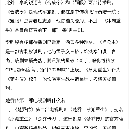
此外，李昀锐还有《合成令》和《耀眼》两部待播剧。
《合成令》是现代军旅剧，他在剧中饰演飞行员陆一航；
《耀眼》是青春励志剧，他搭档关晓彤。不过，《冰湖重
生》是目前官宣的下一部“一番”男主剧。
李昀锐有多部待播剧已确定，涵盖多种题材。《尚公主》
是一部古装权谋剧，他与孟子义三搭，饰演寒门谋士言
尚。该剧未播先热，腾讯预约量破150万，服化道精致，
CP话题热度高，预计2026年Q1上线。《冰湖重生》作为
《楚乔传》续作，他饰演重生战神诸葛玥，搭档黄杨钿
甜。
楚乔传第二部电视剧叫什么名
1、《楚乔传》第二部电视剧叫《楚乔：冰湖重生》，别名
《冰湖重生》《楚乔传2》。这部剧是《楚乔传》的官方续
作，由耀客传媒出品，侣皓吉吉执导，李昀锐、黄杨钿