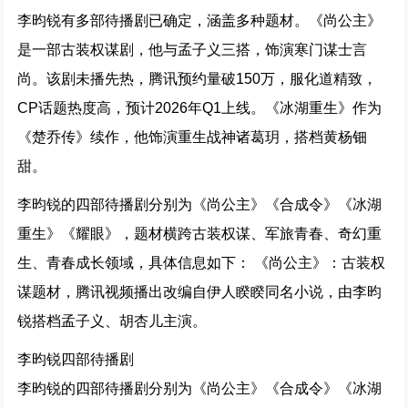
李昀锐有多部待播剧已确定，涵盖多种题材。《尚公主》
是一部古装权谋剧，他与孟子义三搭，饰演寒门谋士言
尚。该剧未播先热，腾讯预约量破150万，服化道精致，
CP话题热度高，预计2026年Q1上线。《冰湖重生》作为
《楚乔传》续作，他饰演重生战神诸葛玥，搭档黄杨钿
甜。
李昀锐的四部待播剧分别为《尚公主》《合成令》《冰湖
重生》《耀眼》，题材横跨古装权谋、军旅青春、奇幻重
生、青春成长领域，具体信息如下： 《尚公主》：古装权
谋题材，腾讯视频播出改编自伊人睽睽同名小说，由李昀
锐搭档孟子义、胡杏儿主演。
李昀锐四部待播剧
李昀锐的四部待播剧分别为《尚公主》《合成令》《冰湖