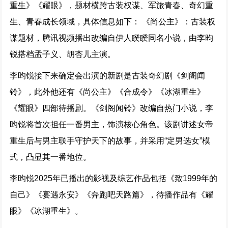
重生》《耀眼》，题材横跨古装权谋、军旅青春、奇幻重
生、青春成长领域，具体信息如下： 《尚公主》：古装权
谋题材，腾讯视频播出改编自伊人睽睽同名小说，由李昀
锐搭档孟子义、胡杏儿主演。
李昀锐接下来确定会出演的新剧是古装奇幻剧《剑阁闻
铃》，此外他还有《尚公主》《合成令》《冰湖重生》
《耀眼》四部待播剧。《剑阁闻铃》改编自热门小说，李
昀锐将首次担任一番男主，饰演核心角色。该剧讲述女帝
重生后与男主联手守护天下的故事，并采用“定男选女”模
式，凸显其一番地位。
李昀锐2025年已播出的影视及综艺作品包括《致1999年的
自己》《宴遇永安》《奔跑吧天路篇》，待播作品有《耀
眼》《冰湖重生》。