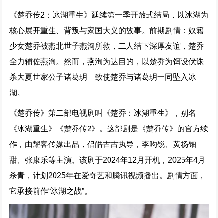
《楚乔传2：冰湖重生》延续第一季开放式结局，以冰湖为
核心展开重生、背叛与家国大义的故事。前期剧情：奴籍
少女楚乔被燕北世子燕洵所救，二人结下深厚友谊，楚乔
全力辅佐燕洵。然而，燕洵为达目的，以楚乔为饵设伏诛
杀大夏世家公子诸葛玥，致使楚乔与诸葛玥一同坠入冰
湖。
《楚乔传》第二部电视剧叫《楚乔：冰湖重生》，别名
《冰湖重生》《楚乔传2》。这部剧是《楚乔传》的官方续
作，由耀客传媒出品，侣皓吉吉执导，李昀锐、黄杨钿
甜、张康乐等主演。该剧于2024年12月开机，2025年4月
杀青，计划2025年在爱奇艺和腾讯视频播出。剧情方面，
它承接前作“冰湖之战”。