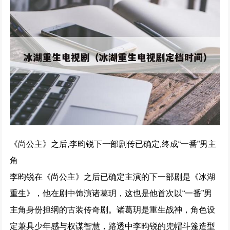
《尚公主》之后,李昀锐下一部剧传已确定,终成“一番”男主
角
李昀锐在《尚公主》之后已确定主演的下一部剧是《冰湖
重生》，他在剧中饰演诸葛玥，这也是他首次以“一番”男
主角身份担纲的古装传奇剧。诸葛玥是重生战神，角色设
定兼具少年感与权谋智慧，路透中李昀锐的兜帽斗篷造型