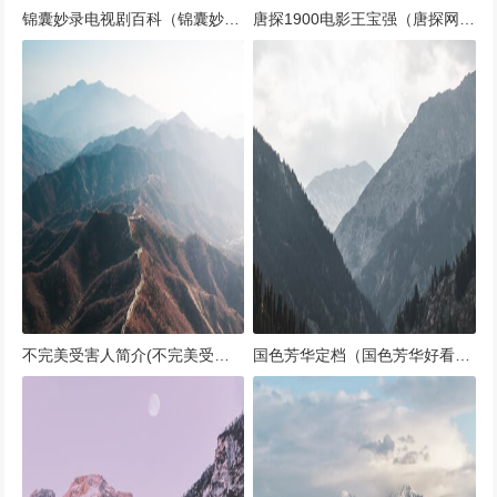
锦囊妙录电视剧百科（锦囊妙计 电影）
唐探1900电影王宝强（唐探网剧王宝强就是客串了一下吧）
不完美受害人简介(不完美受害者的定义)
国色芳华定档（国色芳华好看么）