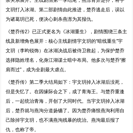
杂关系展开。主线剧情第一季结尾，燕浵背弃楚乔，将宇
文玥打入冰湖。第二部剧情由此推进，楚乔逃走后，误以
为诸葛玥已死，便决心刺杀燕浵为其报仇。
《楚乔传2》已正式更名为《冰湖重生》，剧情围绕三条主
线及新增角色展开：核心主线剧情宇文玥的“暗线重生”宇
文玥（李昀锐饰）在冰湖决战后被侍卫救起，为保护楚乔
选择隐姓埋名，化身江湖谋士暗中布局。他多次与楚乔“擦
肩而过”，成为全剧最大虐点。
《楚乔传》第二季大结局如下：宇文玥掉入冰湖后没死，
但是失忆了。在因缘际会之下，成了青海王。与楚乔重逢
后，一起统治青海，开创了大同时代。当宇文玥掉入冰湖
后，楚乔就与燕洵分道扬镳了。因为楚乔痛恨燕洵利用自
己除掉宇文玥，也不满燕洵残暴的统治。燕洵最后报了
仇，也称了帝。