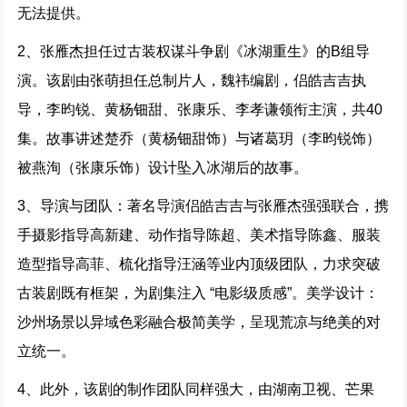
无法提供。
2、张雁杰担任过古装权谋斗争剧《冰湖重生》的B组导
演。该剧由张萌担任总制片人，魏祎编剧，侣皓吉吉执
导，李昀锐、黄杨钿甜、张康乐、李孝谦领衔主演，共40
集。故事讲述楚乔（黄杨钿甜饰）与诸葛玥（李昀锐饰）
被燕洵（张康乐饰）设计坠入冰湖后的故事。
3、导演与团队：著名导演侣皓吉吉与张雁杰强强联合，携
手摄影指导高新建、动作指导陈超、美术指导陈鑫、服装
造型指导高菲、梳化指导汪涵等业内顶级团队，力求突破
古装剧既有框架，为剧集注入 “电影级质感”。美学设计：
沙州场景以异域色彩融合极简美学，呈现荒凉与绝美的对
立统一。
4、此外，该剧的制作团队同样强大，由湖南卫视、芒果