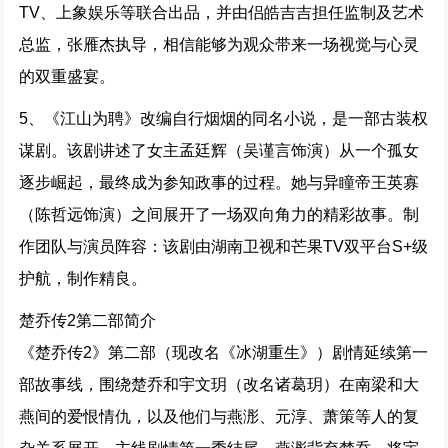
TV、上象娱乐等联合出品，并由侣皓吉吉担任监制及艺术
总监，张雁杰执导，相信能够为观众带来一场视觉与心灵
的双重盛宴。
5、《江山为聘》改编自行烟烟的同名小说，是一部古装权
谋剧。该剧讲述了女主孟廷辉（吴谨言饰演）从一个孤女
逐步崛起，最终成为参知政事的过程。她与异瞳帝王英寡
（陈哲远饰演）之间展开了一场双向角力的精彩故事。制
作团队与演员阵容：该剧由湖南卫视和芒果TV双平台S+级
护航，制作精良。
楚乔传2第二部简介
《楚乔传2》第二部（现改名《冰湖重生》）剧情延续第一
部故事线，围绕楚乔和宇文玥（改名诸葛玥）在南梁和大
燕间的爱恨情仇，以及他们与燕浵、元淳、萧策等人的复