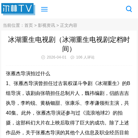
当前位置：
首页
>
影视资讯
> 正文内容
冰湖重生电视剧（冰湖重生电视剧定档时
间）
2026-04-01
106 人评论
张雁杰导演拍过什么
1、张雁杰导演曾担任过古装权谋斗争剧《冰湖重生》的B
组导演，该剧由张萌担任总制片人，魏祎编剧，侣皓吉吉
执导，李昀锐、黄杨钿甜、张康乐、李孝谦领衔主演，共
40集。此外，张雁杰导演还参与过《流浪地球2》的拍
摄，这部科幻大片在上映后取得了巨大的成功。除了上述
作品外，关于张雁杰导演的其他个人信息及职业经历目前