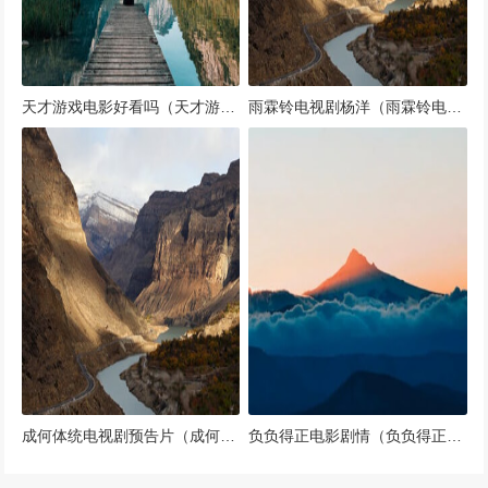
天才游戏电影好看吗（天才游戏演员表）
雨霖铃电视剧杨洋（雨霖铃电视剧杨洋应该是白玉堂方逸伦适合展昭）
成何体统电视剧预告片（成何体统 剧透）
负负得正电影剧情（负负得正的意思）