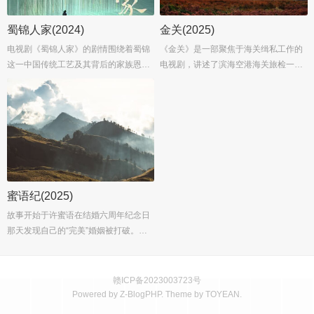
蜀锦人家(2024)
金关(2025)
电视剧《蜀锦人家》的剧情围绕着蜀锦
《金关》是一部聚焦于海关缉私工作的
这一中国传统工艺及其背后的家族恩怨
电视剧，讲述了滨海空港海关旅检一科
和爱情纠葛展开，讲述了季英英这一角
科长郭聪（暂未公布演员）带领其团队
色的成长历程和她与蜀锦的不解之
在海关一线，与各种走私分子斗智斗勇
缘。...
的故事。郭聪与队员张瑜（暂未公布演
员）、吕晓妍（暂未公布演员）、言柏
然（暂未公布演员）等关员，坚守在长
约五十米的海关出入境通道内，面对形
形色色的走私案件，展现出了高度的职
业素养和坚定的使命感。...
蜜语纪(2025)
故事开始于许蜜语在结婚六周年纪念日
那天发现自己的“完美”婚姻被打破。她
意识到自己在婚姻中委曲求全、迷失了
自我，于是决定离婚，重新找回真正的
自己。与此同时，酒店经理人纪封选择
赣ICP备2023003723号
回到事业的起点——君聿酒店，而一切
Powered by
Z-BlogPHP
. Theme by
TOYEAN
.
归零的许蜜语则从君聿酒店客房保洁做