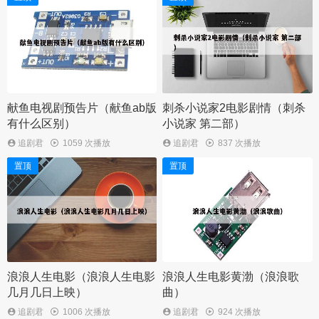
献鱼电视剧预告片（献鱼ab版
刺杀小说家2电影剧情（刺杀
有什么区别）
小说家 第二部）
追剧君
1059 次播放
追剧君
837 次播放
置顶
置顶
浪浪人生电影（浪浪人生电影
浪浪人生电影黄渤（浪浪歌
几月几日上映）
曲）
追剧君
1006 次播放
追剧君
924 次播放