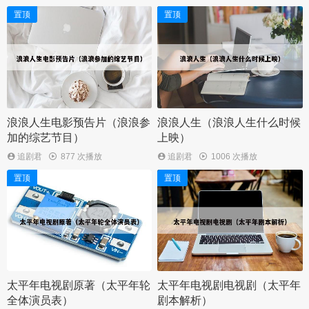
置顶
置顶
浪浪人生电影预告片（浪浪参
浪浪人生（浪浪人生什么时候
加的综艺节目）
上映）
追剧君
877 次播放
追剧君
1006 次播放
置顶
置顶
太平年电视剧原著（太平年轮
太平年电视剧电视剧（太平年
全体演员表）
剧本解析）