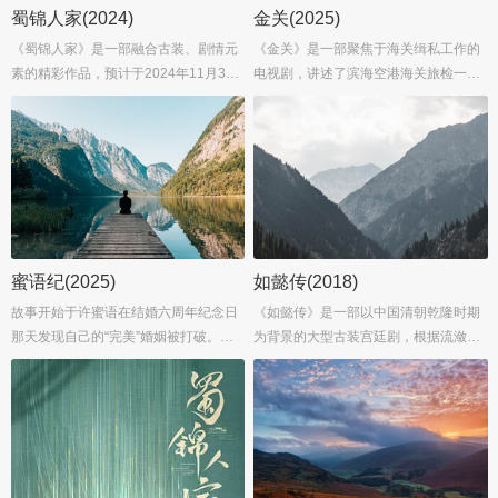
业素养和坚定的使命感。...
蜀锦人家(2024)
金关(2025)
《蜀锦人家》是一部融合古装、剧情元
《金关》是一部聚焦于海关缉私工作的
素的精彩作品，预计于2024年11月30
电视剧，讲述了滨海空港海关旅检一科
日在中国大陆首播。由刘海波、沈阳和
科长郭聪（暂未公布演员）带领其团队
贲放联合执导，剧本由汪洪、赵眠、薛
在海关一线，与各种走私分子斗智斗勇
会敏和桩桩共同撰写。主演阵容庞大，
的故事。郭聪与队员张瑜（暂未公布演
汇聚了谭松韵、郑业成、经超、陈小
员）、吕晓妍（暂未公布演员）、言柏
纭、赵华为、隋俊波、王艺诺、马少
然（暂未公布演员）等关员，坚守在长
骅、寇振海、海一天以及众多实力派演
约五十米的海关出入境通道内，面对形
员。这部剧以其深厚的文化底蕴和丰富
形色色的走私案件，展现出了高度的职
的人物情感，为观众展现了一段关于传
业素养和坚定的使命感。...
蜜语纪(2025)
如懿传(2018)
统工艺、家族恩怨、爱恨情仇与国家命
故事开始于许蜜语在结婚六周年纪念日
《如懿传》是一部以中国清朝乾隆时期
运交织的动人故事。...
那天发现自己的“完美”婚姻被打破。她
为背景的大型古装宫廷剧，根据流潋紫
意识到自己在婚姻中委曲求全、迷失了
所著小说改编，讲述了乌拉那拉·如懿与
自我，于是决定离婚，重新找回真正的
乾隆皇帝爱新觉罗·弘历之间从青梅竹马
自己。与此同时，酒店经理人纪封选择
到帝后情深，再到最终渐行渐远的悲欢
回到事业的起点——君聿酒店，而一切
离合故事。...
归零的许蜜语则从君聿酒店客房保洁做
起。...