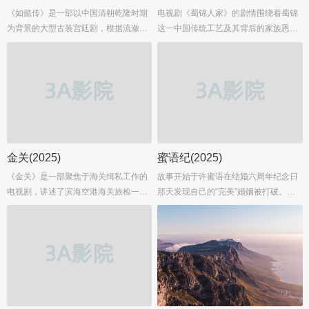
《如懿传》是一部以中国清朝乾隆时期
电视剧《蜀锦人家》的剧情围绕着蜀锦
为背景的大型古装宫廷剧，根据流潋紫
这一中国传统工艺及其背后的家族恩怨
所著小说改编，讲述了乌拉那拉·如懿与
和爱情纠葛展开，讲述了季英英这一角
乾隆皇帝爱新觉罗·弘历之间从青梅竹马
色的成长历程和她与蜀锦的不解之
到帝后情深，再到最终渐行渐远的悲欢
缘。...
离合故事。...
金关(2025)
蜜语纪(2025)
《金关》是一部聚焦于海关缉私工作的
故事开始于许蜜语在结婚六周年纪念日
电视剧，讲述了滨海空港海关旅检一科
那天发现自己的“完美”婚姻被打破。她
科长郭聪（暂未公布演员）带领其团队
意识到自己在婚姻中委曲求全、迷失了
在海关一线，与各种走私分子斗智斗勇
自我，于是决定离婚，重新找回真正的
的故事。郭聪与队员张瑜（暂未公布演
自己。与此同时，酒店经理人纪封选择
员）、吕晓妍（暂未公布演员）、言柏
回到事业的起点——君聿酒店，而一切
然（暂未公布演员）等关员，坚守在长
归零的许蜜语则从君聿酒店客房保洁做
约五十米的海关出入境通道内，面对形
起。...
形色色的走私案件，展现出了高度的职