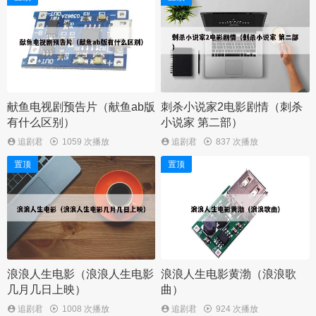
献鱼电视剧预告片（献鱼ab版
刺杀小说家2电影剧情（刺杀
有什么区别）
小说家 第二部）
追剧君
1059 次播放
追剧君
837 次播放
置顶
置顶
浪浪人生电影（浪浪人生电影
浪浪人生电影黄渤（浪浪歌
几月几日上映）
曲）
追剧君
1008 次播放
追剧君
924 次播放