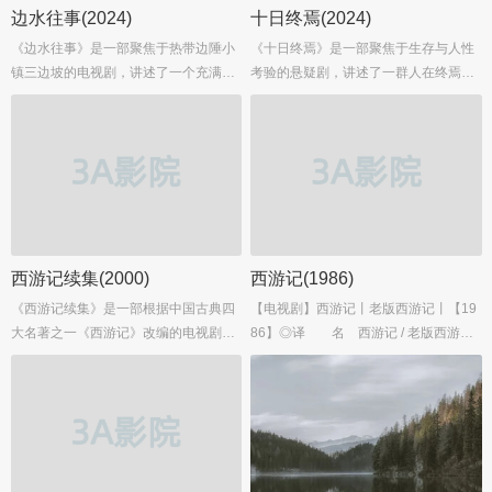
边水往事(2024)
十日终焉(2024)
《边水往事》是一部聚焦于热带边陲小
《十日终焉》是一部聚焦于生存与人性
镇三边坡的电视剧，讲述了一个充满异
考验的悬疑剧，讲述了一群人在终焉之
域风情与复杂人性的故事。三边坡，一
地参与一场危险游戏的故事。在这个未
个位于热带的边陲小镇，这里鱼龙混
知的环境中，参与者们不仅面临着生存
杂，是繁茂与衰败并存的斑驳之地。小
的挑战，还要应对彼此之间的复杂关
镇上，各种势力交织，黑色交易横行，
系。...
却也有着人间的温情与善良。...
西游记续集(2000)
西游记(1986)
《西游记续集》是一部根据中国古典四
【电视剧】西游记丨老版西游记丨【19
大名著之一《西游记》改编的电视剧，
86】◎译 名 西游记 / 老版西游记 /
讲述了唐僧师徒四人在取得真经后返回
央视版西游记 / Journey to the West◎
长安，并向唐王李世民（张志明饰）讲
年 代 1986◎产 地 中国大
述了取经路上的种种经历。这部续集补
陆...
充了原版《西游记》中未能展现的故事
情节，使整个西天取经的故事更加完
整。...