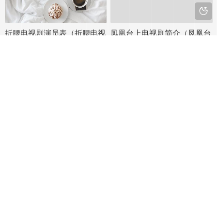
的神猴（由费振翔饰演）。这只猴子不
仅聪明异常，还具有非凡的力量和智
慧。它自称齐天大圣，占据花果山为
折腰电视剧演员表（折腰电视
凤凰台上电视剧简介（凤凰台
王，并四处游历，结交了许多妖仙朋
剧演员表名单）
的电视剧）
友，还得到了“悟空”这一法号，并习得
追剧君
2382 次播放
追剧君
1660 次播放
了一身绝世本领。...
置顶
置顶
赴山海电视剧简介（山海电视
子夜归电视剧剧情（连续剧子
剧演员表）
夜剧情介绍）
追剧君
1292 次播放
追剧君
1736 次播放
置顶
置顶