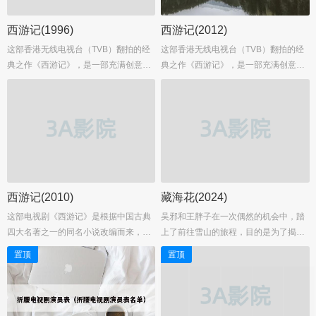
西游记(1996)
西游记(2012)
这部香港无线电视台（TVB）翻拍的经
这部香港无线电视台（TVB）翻拍的经
典之作《西游记》，是一部充满创意和
典之作《西游记》，是一部充满创意和
趣味性的电视剧。它不仅忠实于原著
趣味性的电视剧。它不仅忠实于原著
《西游记》的基本框架，还巧妙地融入
《西游记》的基本框架，还巧妙地融入
了大量的搞笑元素，使得整部剧集既有
了大量的搞笑元素，使得整部剧集既有
原汁原味的传统韵味，又充满了新鲜感
原汁原味的传统韵味，又充满了新鲜感
和娱乐性。...
和娱乐性。...
西游记(2010)
藏海花(2024)
这部电视剧《西游记》是根据中国古典
吴邪和王胖子在一次偶然的机会中，踏
四大名著之一的同名小说改编而来，它
上了前往雪山的旅程，目的是为了揭开
详细地描绘了唐僧师徒四人西天取经的
张起灵身世之谜。在这个过程中，他们
置顶
置顶
传奇故事。故事开始于东胜神州的傲来
不仅遇到了张家兄妹张海杏和张海客，
国花果山上，那里有一块受到日月精华
还卷入了一场前所未见的阴谋之中。这
滋养的灵石，经过长时间的洗礼，这块
对好友与张家兄妹之间斗智斗勇，共同
灵石孕育出了一只机智灵敏、神通广大
面对未知的挑战。...