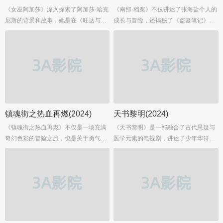
《女巫阿加莎》深入探索了阿加莎·哈克
《南部·档案》不仅讲述了张海盐个人的
尼斯的背景和故事，她是在《旺达与幻
成长与冒险，还揭秘了《盗墓笔记》中
视》中首次亮相的角色，由凯瑟琳·哈恩
神秘的东方家族——“张家”的故事。这
（Kathryn Hahn）扮演。在这部衍生剧
个家族有着悠久的历史和非凡的秘密，
中，阿加莎在一场魔法事故中失去了大
而张海盐正是这个家族的一员。随着剧
部分的魔力，为了重获力量和地位，她
情的发展，观众将了解到张家与一系列
必须踏上一段充满未知和危险的旅程，
超自然现象之间的联系。...
探索自己的过去，同时也揭露隐藏在她
身世中的秘密。...
镇魂街之热血再燃(2024)
天书黎明(2024)
《镇魂街之热血再燃》不仅是一场充满
《天书黎明》是一部融合了古代悬疑与
奇幻色彩的冒险之旅，也是关于勇气、
医学元素的电视剧，讲述了少年华符生
牺牲与成长的故事。观众将跟随主角们
（暂未公布演员）在追求医学梦想的过
的脚步，探索未知的世界，揭开隐藏在
程中，卷入了一场关乎“天书”之谜的冒
背后的真相。...
险故事。...