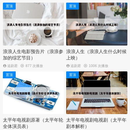
置顶
置顶
浪浪人生电影预告片（浪浪参
浪浪人生（浪浪人生什么时候
加的综艺节目）
上映）
追剧君
877 次播放
追剧君
1006 次播放
置顶
置顶
太平年电视剧原著（太平年轮
太平年电视剧电视剧（太平年
全体演员表）
剧本解析）