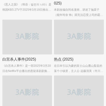
025)
《恶人之国》（韩语：빌런의 나라）是
韩国KBS 2TV于2025年3月19日推出的
本剧改编自同名漫画，讲述了伽菜子
家庭情景喜剧，翻拍自美国经典剧集
（能年玲奈 饰）因无法忍受上司的霸凌
《摩登家庭》。全剧共12集，以“恶人横
而从黑心企业离职，之后被优厚的待遇
行”的虚构世界为背景，通过中年K姐妹
所吸引，进入了杀手公司。她在杀人这
一家的日常生活，融合荒诞喜剧与温情
件事上犹豫的同时，其隐藏的才能开始
元素，展现家庭成员在危机中相互扶持
涌现，从而成长为厉害杀手的喜剧故
的暖心故事。...
事。...
白宫杀人事件(2025)
热点 (2025)
《白宫杀人事件》是一部2025年3月20
在日本引以为豪的富士山山麓山梨县的
日在Netflix平台播出的悬疑喜剧剧集，
某个小镇里，主人公·远藤清美（市川实
由丽萨·约翰逊执导，乌佐·阿杜巴、吉
日子 饰）是在商务酒店工作的单身母
安卡罗·埃斯波西托、兰道尔·朴等实力
亲，某日意外地遇到了外星人，故事由
派演员联袂主演。该剧以美国白宫为背
此展开。如果她是一个单纯少女，她将
景，讲述了一起发生在总统官邸内的离
与外星人建立友谊，为正义与巨恶战
奇谋杀案及其调查过程，融合了悬疑推
斗…的青春冒险剧即将开始，不过，经
理与黑色幽默元素，被誉为"年度最具创
历了世间酸甜苦辣的成年人清美，在不