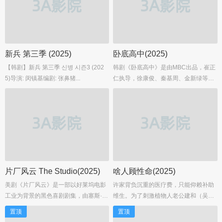
与牧野友映共同执导，吉冈孝夫担任系
人生。姐姐绫子（小池荣子 饰）认为弟
列构成，于2025年正式播出。第一季凭
弟的歪理不过是“单纯的逃避现实”，并
借独特的角色设定和甜蜜有趣的剧情赢
质问母亲房枝 （原田美枝子 饰），认为
得了大量观众的喜爱，而第二季的回归
弟弟变成这样，母亲也负有责任。母亲
无疑让粉丝们充满期待。...
被戳中痛处，内心动摇。...
新兵 第三季 (2025)
卧底高中(2025)
【韩剧】新兵 第三季 신병 시즌3 (202
韩剧《卧底高中》是由MBC出品，崔正
5)导演: 闵镇基编剧: 张鼻猪...
仁执导，徐康俊、秦基周、金新绿等主
演的校园动作喜剧。故事以朝鲜高宗皇
帝失踪的8000亿韩元金条为线索，展开
一场充满悬疑与笑料的卧底冒险。...
片厂风云 The Studio(2025)
啥人顾性命(2025)
美剧《片厂风云》是一部以好莱坞电影
许家背负沉重的医疗费，只能仰赖补助
工业为背景的黑色喜剧剧集，由塞斯·罗
维生。为了刺激植物人老公建和（吴政
根与埃文·戈德堡联合执导并主演。该剧
迪 饰）醒过来，老婆美莲（杨小黎 饰）
置顶
置顶
聚焦一家百年历史的传统电影制片厂在
使出大绝招。这日基金会访视在即，建