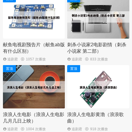
献鱼电视剧预告片（献鱼ab版
刺杀小说家2电影剧情（刺杀
有什么区别）
小说家 第二部）
追剧君
1057 次播放
追剧君
833 次播放
置顶
置顶
浪浪人生电影（浪浪人生电影
浪浪人生电影黄渤（浪浪歌
几月几日上映）
曲）
追剧君
1004 次播放
追剧君
918 次播放