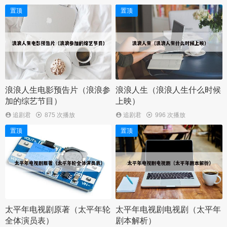
置顶
置顶
浪浪人生电影预告片（浪浪参
浪浪人生（浪浪人生什么时候
加的综艺节目）
上映）
追剧君
875 次播放
追剧君
996 次播放
置顶
置顶
太平年电视剧原著（太平年轮
太平年电视剧电视剧（太平年
全体演员表）
剧本解析）