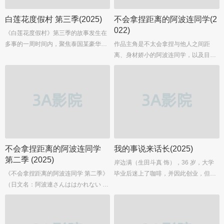
意的侦探剧"之一。...
得罪外星人的水平上请求其解决她工作
和私人生活中的小事件……...
白莲花度假村 第三季(2025)
不会拿捏距离的阿波连同学(2
022)
《白莲花度假村》第三季的故事发生在
多事的一周时间内，聚焦泰国某豪华水
作品主角是不太会拿捏与他人之间距
疗康养胜地的客人及员工，他们在寻求
离、身材娇小的阿波连同学，以及目标
内心平静的独特旅程中，与灵性探索、
是「交到一百个朋友」、坐在阿波连同
秘密纠葛、自我发现、复仇行为及死亡
学邻座的来堂同学。两人之间的距离以
事件展开较量。...
掉在地上的橡皮擦为契机而急速接近，
一场青春恋爱喜剧便由此开始。...
不会拿捏距离的阿波连同学
我的事说来话长(2025)
第二季 (2025)
岸边满（生田斗真 饰），36 岁，大学
《不会拿捏距离的阿波连同学 第二季》
毕业后迷上了咖啡，并因此创业，但最
（日文名：阿波連さんははかれない 2
终失败，成了一名无业的啃老族。尽管
期）是备受期待的青春校园恋爱喜剧动
他内心也想有所改变，但一直靠着自己
画续作，改编自水あさと创作的同名漫
的“强项”——绝不在口角中认输的特殊
画。该动画由FelixFilm制作，山本靖贵
能力，运用歪理诡辩来掩饰自己的颓废